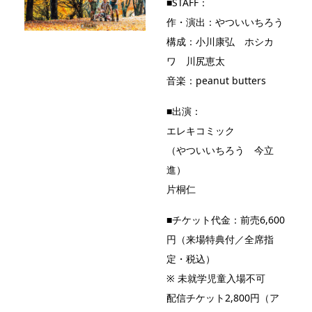
■STAFF：
作・演出：やついいちろう
構成：小川康弘 ホシカ
ワ 川尻恵太
音楽：peanut butters
■出演：
エレキコミック
（やついいちろう 今立
進）
片桐仁
■チケット代金：前売6,600
円（来場特典付／全席指
定・税込）
※ 未就学児童入場不可
配信チケット2,800円（ア