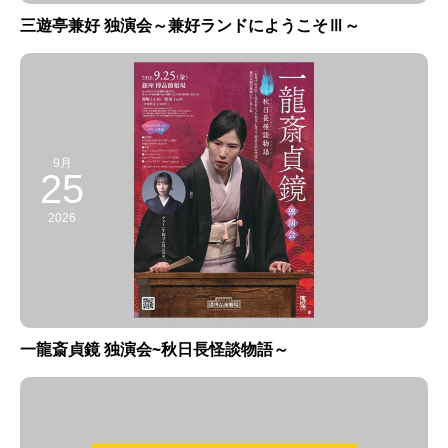
三遊亭兼好 独演会～兼好ランドにようこそⅢ～
9月
25
2026
一龍斎貞鏡 独演会~秋日長怪談物語～