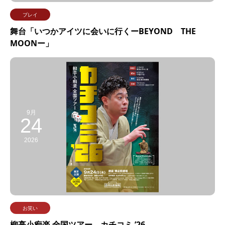
プレイ
舞台「いつかアイツに会いに行くーBEYOND THE
MOONー」
9月
24
2026
お笑い
柳亭小痴楽 全国ツアー カチコミ ’26