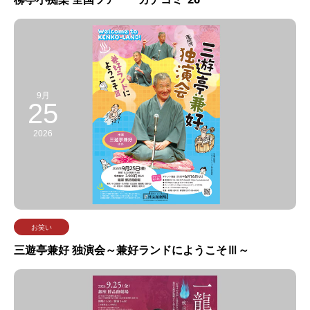
9月
25
2026
お笑い
三遊亭兼好 独演会～兼好ランドにようこそⅢ～