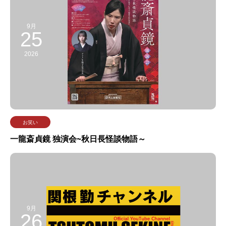
9月
25
2026
お笑い
一龍斎貞鏡 独演会~秋日長怪談物語～
9月
26