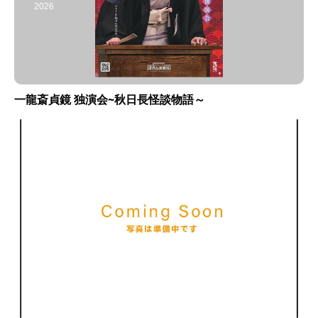
2026
一龍斎貞鏡 独演会~秋日長怪談物語～
9月
26
2026