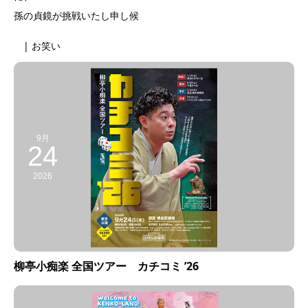
孫の貞鏡が挑戦いたし申し候
| お笑い
9月
24
2026
柳亭小痴楽 全国ツアー カチコミ ’26