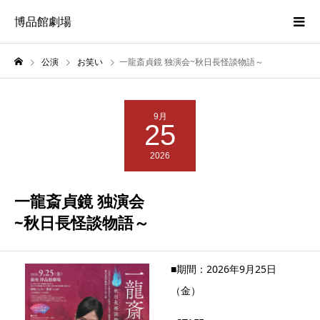
博品館劇場
公演
お笑い
一龍斎貞鏡 独演会~秋日長怪談物語～
9月
25
2026
一龍斎貞鏡 独演会
~秋日長怪談物語～
■期間：2026年9月25日
（金）