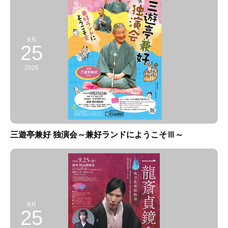
9月
25
2026
三遊亭兼好 独演会～兼好ランドにようこそⅢ～
9月
25