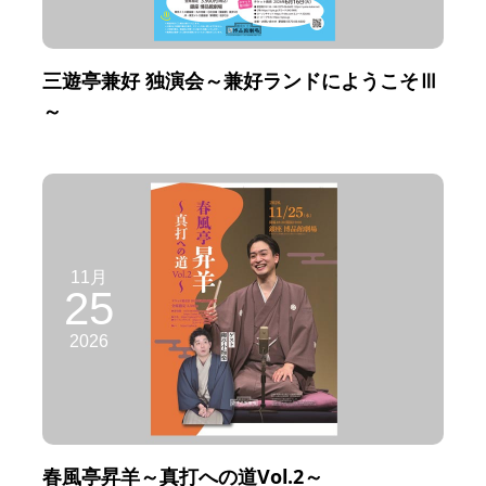
三遊亭兼好 独演会～兼好ランドにようこそⅢ
～
11月
25
2026
春風亭昇羊～真打への道Vol.2～