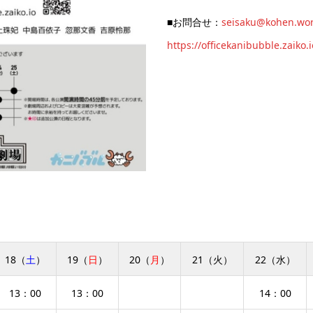
■お問合せ：
seisaku@kohen.wo
https://officekanibubble.zaiko.i
18（
土
）
19（
日
）
20（
月
）
21（火）
22（水）
13：00
13：00
14：00