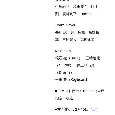
中塚皓平 和田泰右 咲山
類 廣瀬真平 Homer
Team Novel
矢崎 諒 井川拓哉 角野楓
真 三瓶賢人 高橋永遠
Musician
蛇石 徹（Bass） 三輪達宏
（Guitar） 井上順乃介
（Drums）
吉田 蒼（Keyboard）
■チケット代金：10,000（全席
指定・税込）
■前売開始：2月15日（
土
）