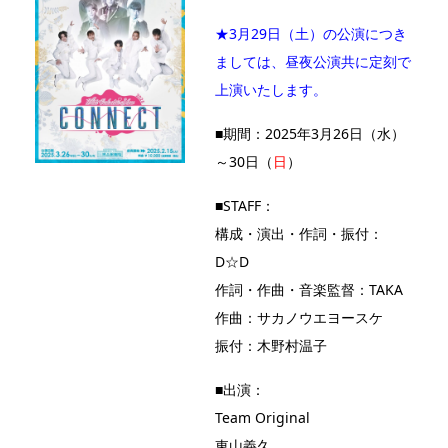
★3月29日（土）の公演につき
ましては、昼夜公演共に定刻で
上演いたします。
■期間：2025年3月26日（水）
～30日（
日
）
■STAFF：
構成・演出・作詞・振付：
D☆D
作詞・作曲・音楽監督：TAKA
作曲：サカノウエヨースケ
振付：木野村温子
■出演：
Team Original
東山義久