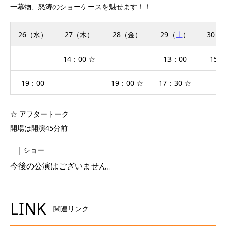
一幕物、怒涛のショーケースを魅せます！！
26（水）
27（木）
28（金）
29（
土
）
30（
14：00 ☆
13：00
15：
19：00
19：00 ☆
17：30 ☆
☆ アフタートーク
開場は開演45分前
| ショー
今後の公演はございません。
LINK
関連リンク