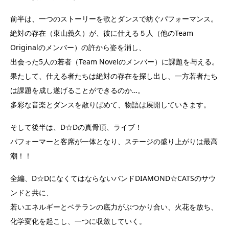
前半は、一つのストーリーを歌とダンスで紡ぐパフォーマンス。
絶対の存在（東山義久）が、彼に仕える５人（他のTeam
Originalのメンバー）の許から姿を消し、
出会った5人の若者（Team Novelのメンバー）に課題を与える。
果たして、仕える者たちは絶対の存在を探し出し、一方若者たち
は課題を成し遂げることができるのか…。
多彩な音楽とダンスを散りばめて、物語は展開していきます。
そして後半は、D☆Dの真骨頂、ライブ！
パフォーマーと客席が一体となり、ステージの盛り上がりは最高
潮！！
全編、D☆DになくてはならないバンドDIAMOND☆CATSのサウ
ンドと共に、
若いエネルギーとベテランの底力がぶつかり合い、火花を放ち、
化学変化を起こし、一つに収斂していく。