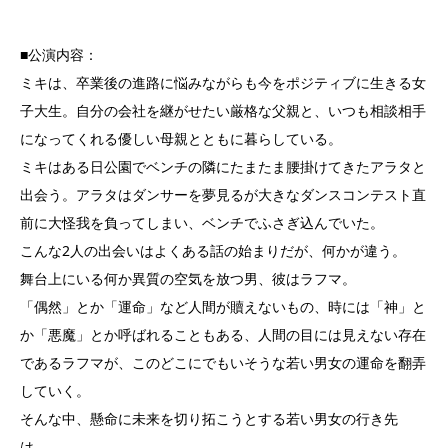
■公演内容：
ミキは、卒業後の進路に悩みながらも今をポジティブに生きる女
子大生。自分の会社を継がせたい厳格な父親と、いつも相談相手
になってくれる優しい母親とともに暮らしている。
ミキはある日公園でベンチの隣にたまたま腰掛けてきたアラタと
出会う。アラタはダンサーを夢見るが大きなダンスコンテスト直
前に大怪我を負ってしまい、ベンチでふさぎ込んでいた。
こんな2人の出会いはよくある話の始まりだが、何かが違う。
舞台上にいる何か異質の空気を放つ男、彼はラフマ。
「偶然」とか「運命」など人間が贖えないもの、時には「神」と
か「悪魔」とか呼ばれることもある、人間の目には見えない存在
であるラフマが、このどこにでもいそうな若い男女の運命を翻弄
していく。
そんな中、懸命に未来を切り拓こうとする若い男女の行き先
は…。