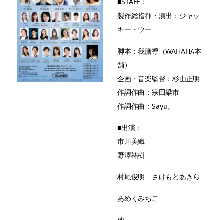
■STAFF：
製作総指揮・演出：ジャッ
キー・ウー
脚本：我膳導（WAHAHA本
舗）
企画・音楽監督：杉山正明
作詞作曲：宗田梁市
作詞作曲：Sayu。
■出演：
市川美織
野澤祐樹
村尾俊明 さけもとあきら
あめくみちこ
他