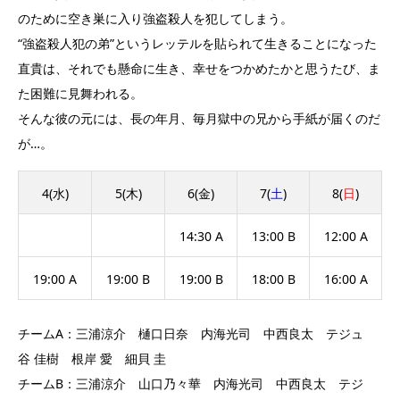
のために空き巣に入り強盗殺人を犯してしまう。
“強盗殺人犯の弟”というレッテルを貼られて生きることになった
直貴は、それでも懸命に生き、幸せをつかめたかと思うたび、ま
た困難に見舞われる。
そんな彼の元には、長の年月、毎月獄中の兄から手紙が届くのだ
が…。
4(水)
5(木)
6(金)
7(
土
)
8(
日
)
14:30 A
13:00 B
12:00 A
19:00 A
19:00 B
19:00 B
18:00 B
16:00 A
チームA：三浦涼介 樋口日奈 内海光司 中西良太
テジュ
谷 佳樹 根岸 愛 細貝 圭
チームB：三浦涼介 山口乃々華 内海光司 中西良太
テジ