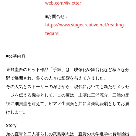
web.com/@/letter
■お問合せ：
https://www.stagecreative.net/reading-
tegami
■公演内容
東野圭吾のヒット作品「手紙」は、映像化や舞台化など様々な分
野で展開され、多くの人々に影響を与えてきました。
その人気とストーリーの深さから、現代においても新たなメッセ
ージを伝える機会として、この度は、主演に三浦涼介、三浦の兄
役に細貝圭を迎えて、ピアノ生演奏と共に音楽朗読劇としてお届
けします。
Story
弟の直貴と二人暮らしの武島剛志は、直貴の大学進学の費用捻出