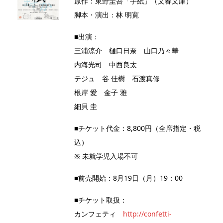
原作：東野圭吾「手紙」（文春文庫）
脚本・演出：林 明寛
■出演：
三浦涼介 樋口日奈 山口乃々華
内海光司 中西良太
テジュ
谷 佳樹 石渡真修
根岸 愛 金子 雅
細貝 圭
■チケット代金：8,800円（全席指定・税
込）
※ 未就学児入場不可
■前売開始：8月19日（月）19：00
■チケット取扱：
カンフェティ
http://confetti-