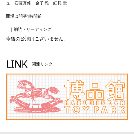
ュ
石渡真修 金子 雅 細貝 圭
開場は開演1時間前
| 朗読・リーディング
今後の公演はございません。
LINK
関連リンク