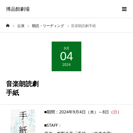
博品館劇場
公演
朗読・リーディング
音楽朗読劇手紙
9月
04
2024
音楽朗読劇
手紙
■期間：2024年9月4日（水）～8日（
日
）
■STAFF：