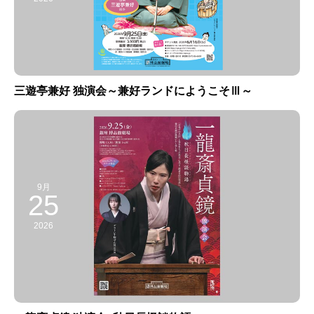
三遊亭兼好 独演会～兼好ランドにようこそⅢ～
9月
25
2026