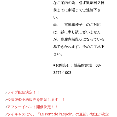
なご案内の為、必ず観劇日２日
前までに劇場までご連絡下さ
い。
尚、「電動車椅子」のご対応
は、
誠に申し訳ございません
が、
客席内階段状になっている
為できかねます。
予めご了承下
さい。
■お問合せ：博品館劇場 03-
3571-1003
♪
ライブ配信決定！！
♪
公演
DVD
予約販売を開始します！！
♪
アフターイベント開催決定！！
♪
ツイキャスにて、『
Le Pont de l
‘
Espoir
』の直前
SP
放送が決定