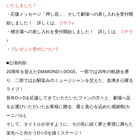
いたしました！
・応援メッセージ「押し花」、そして劇場への差し入れを受付開
始しました！ 詳しくは、
コチラ
♪
・稽古場への差し入れを受付開始しました！ 詳しくは、
コチラ
♪
・
プレゼント受付について
■公演内容:
20周年を迎えたDIAMOND☆DOGS。一部では20年の軌跡を遡
り、二部ではお馴染みのミュージシャンを交えた、血沸き心躍る
ライブ！
長年D☆Dを応援してきていただいたファンの方々と、劇場へ足
をお運びいただいたお客様に贈る、愛と真心を込めた感謝祭(カ
ーニバル)。
そして、タイトルが示すように、その先に続く夢と希望に満ちた
栄光へと向かうD☆Dを描くステージ！