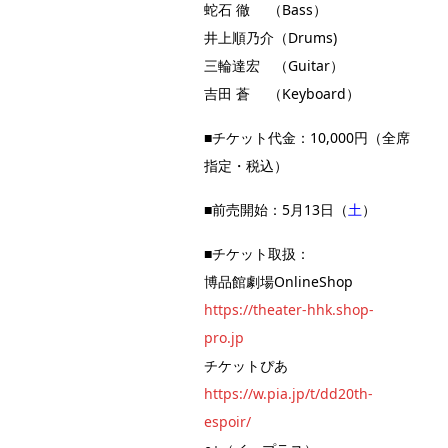
蛇石 徹 （Bass）
井上順乃介（Drums)
三輪達宏 （Guitar）
吉田 蒼 （Keyboard）
■チケット代金：10,000円（全席
指定・税込）
■前売開始：5月13日（
土
）
■チケット取扱：
博品館劇場OnlineShop
https://theater-hhk.shop-
pro.jp
チケットぴあ
https://w.pia.jp/t/dd20th-
espoir/