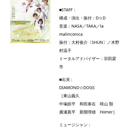
■STAFF：
構成・演出・振付：D☆D
音楽：NASA／TAKA／la
malinconica
振付：大村俊介〔SHUN〕／木野
村温子
トータルアドバイザー：宗田梁
市
■出演：
DIAMOND☆DOGS
［東山義久
中塚皓平 和田泰右 咲山 類
廣瀬真平 新開理雄 Homer］
ミュージシャン：