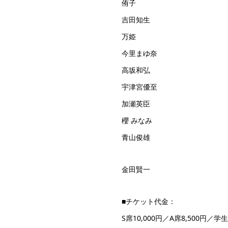
侑子
吉田知生
万姫
今里まゆ奈
高坂和弘
宇津宮優至
加瀬英臣
櫻 みなみ
青山俊雄
金田賢一
■チケット代金：
S席10,000円／A席8,500円／学