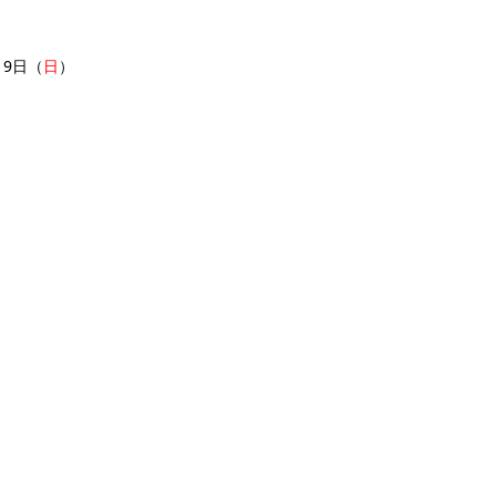
19日（
日
）