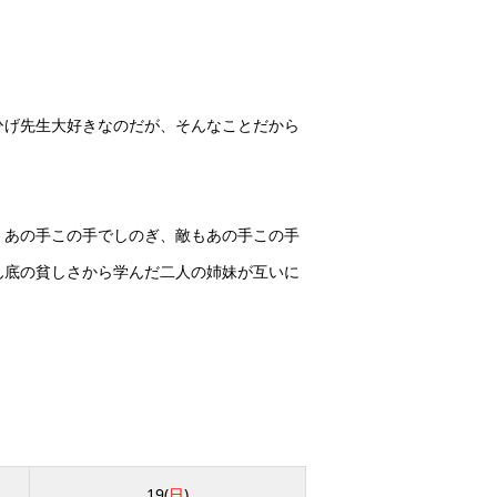
ひげ先生大好きなのだが、そんなことだから
、あの手この手でしのぎ、敵もあの手この手
ん底の貧しさから学んだ二人の姉妹が互いに
19(
日
)