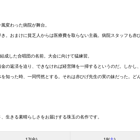
一風変わった病院が舞台。
好き。おまけに貧乏人からは医療費を取らない主義。病院スタッフも赤
で結成した合唱団の名前。大会に向けて猛練習。
借金の返済を迫り、できなければ経営陣を一掃するというのだ。しかし
体を知った時、一同愕然とする。それは赤ひげ先生の実の妹だった。ど
さ、生きる素晴らしさをお届けする珠玉の名作です。
17(金)
18(
土
)