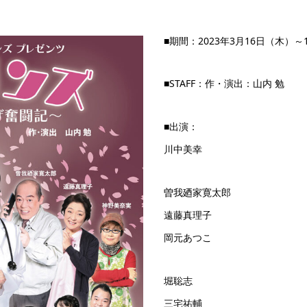
■期間：2023年3月16日（木）～
■STAFF：作・演出：山内 勉
■出演：
川中美幸
曽我廼家寛太郎
遠藤真理子
岡元あつこ
堀聡志
三宅祐輔