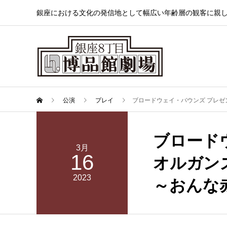
銀座における文化の発信地として幅広い年齢層の観客に親
公演
プレイ
ブロードウェイ・バウンズ プレ
ブロード
3月
16
オルガン
2023
～おんな