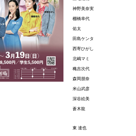
神野美奈実
棚橋幸代
佑太
田島ケンタ
西寄ひがし
北嶋マミ
穐吉次代
森岡朋奈
米山武彦
深谷絵美
蒼木龍
東 達也