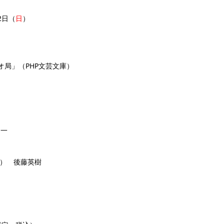
2日（
日
）
オ局」（PHP文芸文庫）
文一
0） 後藤英樹