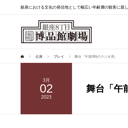
銀座における文化の発信地として幅広い年齢層の観客に親
公演
プレイ
舞台「午前0時のラジオ局」
3月
02
舞台「午
2023