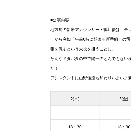
■公演内容：
地方局の新米アナウンサー・鴨川優は、テ
一から突如「午前0時に始まる新番組」の
報を流すという大役を担うことに。
そんなドタバタの中で陽一のとんでもない
た！
アシスタントに山野佳澄も加わりいよいよ
2(木)
3(金)
18：30
18：30