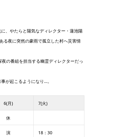
先に、やたらと陽気なディレクター・蓮池陽
ある夜に突然の豪雨で孤立した村へ災害情
深夜の番組を担当する幽霊ディレクターだっ
来事が起こるようになり…。
6(月)
7(火)
休
演
18：30