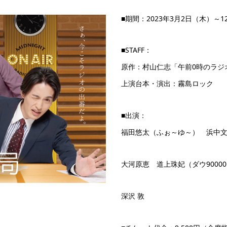
■期間：2023年3月2日（木）～1
■STAFF：
原作：村山仁志「午前0時のラジ
上演台本・演出：霧島ロック
■出演：
福田悠太（ふぉ～ゆ～） 浜中
大河原恵 道上珠妃（ダウ9000
深沢 敦