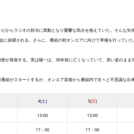
レビからラジオの担当に異動となり憂鬱な気分を抱えていた。そんな矢
司会に抜擢される。さらに、番組の初オンエアに向けて準備を行っていた
秘密が発覚する。実は陽一は、30年前に亡くなっていて、若い姿のまま
新番組がスタートするが、オンエア直後から番組内で次々と不思議な出
4(
土
)
5(
日
)
13:00
13:00
17：00
17：00