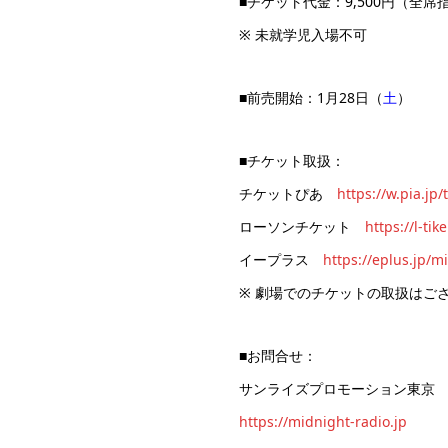
■チケット代金：9,500円（全席
※ 未就学児入場不可
■前売開始：1月28日（
土
）
■チケット取扱：
チケットぴあ
https://w.pia.jp
ローソンチケット
https://l-ti
イープラス
https://eplus.jp/m
※ 劇場でのチケットの取扱はご
■お問合せ：
サンライズプロモーション東京 0570
https://midnight-radio.jp