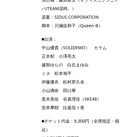
バ/TEAM花時。）
原案：SIDUS CORPORATION
脚本：川滿佐和子（Queen-B）
■出演：
中山優貴（SOLIDEMO） カラム
正木郁 小澤亮太
越智ゆらの 白石まゆみ
ミヌ 松本旭平
伊藤優衣 松村芽久未
小山璃奈 田口華
黒木美佑 谷真理佳（SKE48）
安井摩耶 比嘉琉々香
■チケット代金：9,300円（全席指定・税
込）