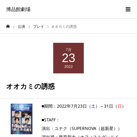
博品館劇場
公演
プレイ
オオカミの誘惑
7月
23
2022
オオカミの誘惑
■期間：2022年7月23日（
土
）～31日（
日
）
■STAFF：
演出：ユナク（SUPERNOVA（超新星））
演出補：藤原新太（オフィスニグンニイ