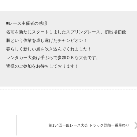
■レース主催者の感想
名前を新たにスタートしましたスプリングレース、初出場初優
勝という偉業を成し遂げたチャンピオン！
春らしく新しい風を吹き込んでくれました！
レンタカー大会は手ぶらで参加ＯＫな大会です。
皆様のご参加をお待ちしております！
第134回一般レース大会 トラック野郎一番星祭り