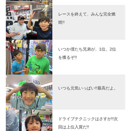
レースを終えて、みんな完全燃
焼!!
いつか僕たち兄弟が、1位、2位
を獲るぞ!!
いつも元気いっぱい!!最高だよ。
ドライブテクニックはさすが!!次
回は上位入賞だ!!