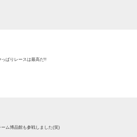
やっぱりレースは最高だ!!
チーム博品館も参戦しました(笑)