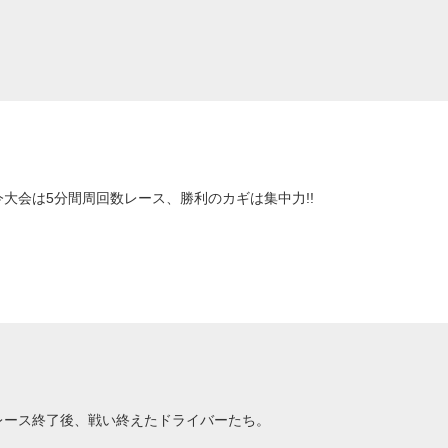
今大会は5分間周回数レース、勝利のカギは集中力!!
レース終了後、戦い終えたドライバーたち。