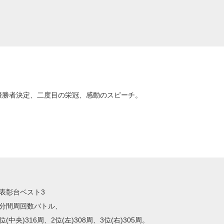
優勝者決定、二度目の栄冠、感動のスピーチ。
■表彰台ベスト3
5分間周回数バトル、
1位(中央)316周、2位(左)308周、3位(右)305周。