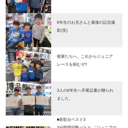
6年生のお兄さんと最後の記念撮
影(笑)
後輩たちへ、これからジュニア
レースを頼むぞ!!
3人の6年生へ卒業証書が贈られ
ました。
■表彰台ベスト3
3分間周回数バトル、“ジュニアの