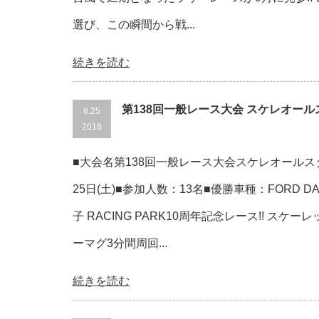
選び、この瞬間から戦...
続きを読む
第138回一般レース大会 スケレオー
8.25
2018
■大会名第138回一般レース大会スケレオールスタ
25日(土)■参加人数：13名■優勝車種：FORD D
子 RACING PARK10周年記念レース!! スケ
ーマグ3分間周回...
続きを読む