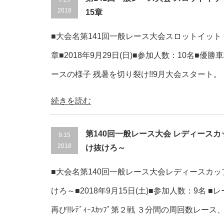
2018
15章
■大会名第141回一般レース大会スロットイット
章■2018年9月29日(日)■参加人数：10名■優勝車種:N
ースの様子 残暑を切り裂け!!9月大会スタート。
続きを読む
第140回一般レース大会 レディースカ
9.15
2018
け抜けろ～
■大会名第140回一般レース大会レディースカッ
けろ～■2018年9月15日(土)■参加人数：9名 
再び!!ﾚﾃﾞｨｰｽｶｯﾌﾟ第２戦 ３分間の周回数レ