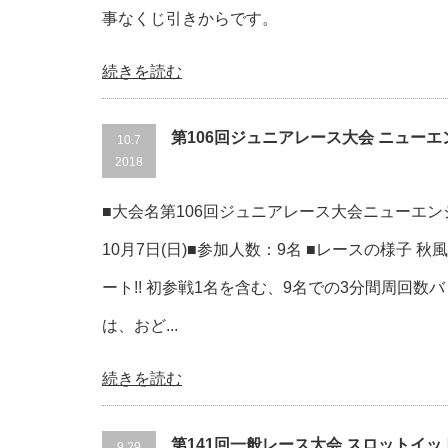
事なくじ引きからです。
続きを読む
第106回ジュニアレース大会 ニュー
10.7
2018
■大会名第106回ジュニアレース大会ニューエンジ
10月7日(日)■参加人数：9名 ■レースの様子 
ート!! 初参戦1名を含む、9名での3分間周回数バ
は、おど...
続きを読む
第141回一般レース大会 スロットイ
9.29