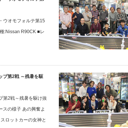
・ウオモフォルテ第15
issan R90CK ■レ
ップ第2戦 ～残暑を駆
プ第2戦～残暑を駆け抜
■レースの様子 あの興奮よ
ース、スロットカーの女神と