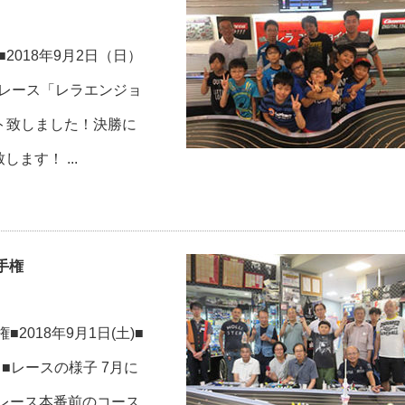
2018年9月2日（日）
ムレース「レラエンジョ
ート致しました！決勝に
す！ ...
手権
018年9月1日(土)■
B ■レースの様子 7月に
 レース本番前のコース