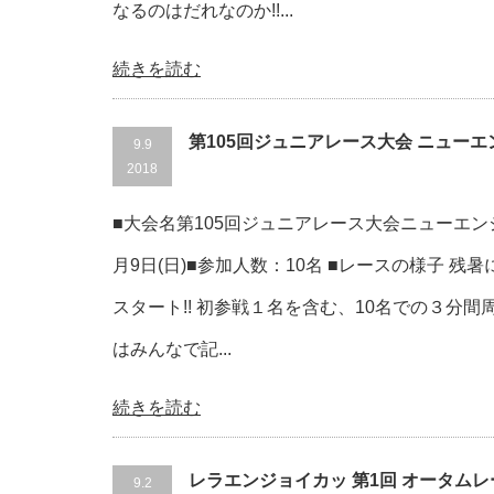
なるのはだれなのか!!...
続きを読む
第105回ジュニアレース大会 ニュー
9.9
2018
■大会名第105回ジュニアレース大会ニューエンジ
月9日(日)■参加人数：10名 ■レースの様子 残暑
スタート!! 初参戦１名を含む、10名での３分間周
はみんなで記...
続きを読む
レラエンジョイカッ 第1回 オータム
9.2