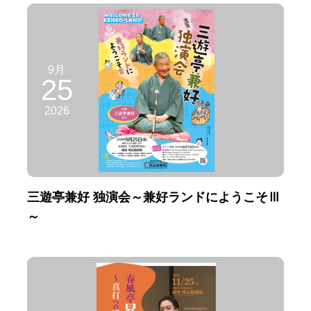
9月
25
2026
三遊亭兼好 独演会～兼好ランドにようこそⅢ
～