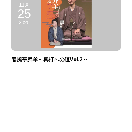
11月
25
2026
春風亭昇羊～真打への道Vol.2～