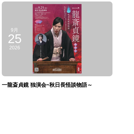
9月
25
2026
一龍斎貞鏡 独演会~秋日長怪談物語～