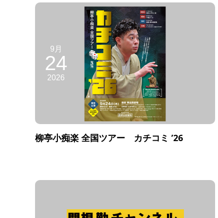
9月
24
2026
柳亭小痴楽 全国ツアー カチコミ ’26