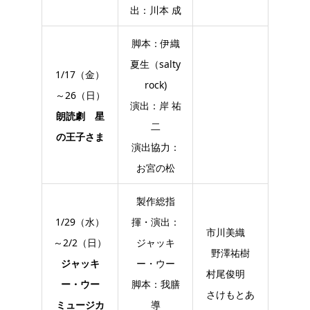
出：川本 成
脚本：伊織
夏生（salty
1/17（金）
rock)
～26（日）
演出：岸 祐
朗読劇 星
二
の王子さま
演出協力：
お宮の松
製作総指
1/29（水）
揮・演出：
市川美織
～2/2（日）
ジャッキ
野澤祐樹
ジャッキ
ー・ウー
村尾俊明
ー・ウー
脚本：我膳
さけもとあ
ミュージカ
導