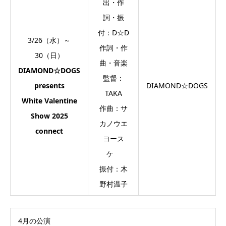
出・作
詞・振
付：D☆D
3/26（水）～
作詞・作
30（日）
曲・音楽
DIAMOND☆DOGS
監督：
presents
DIAMOND☆DOGS
TAKA
White Valentine
作曲：サ
Show 2025
カノウエ
connect
ヨース
ケ
振付：木
野村温子
4月の公演