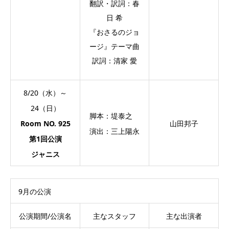
翻訳・訳詞：春
日 希
『おさるのジョ
ージ』テーマ曲
訳詞：清家 愛
8/20（水）～
24（日）
脚本：堤泰之
Room NO. 925
山田邦子
演出：三上陽永
第1回公演
ジャニス
9月の公演
公演期間/公演名
主なスタッフ
主な出演者