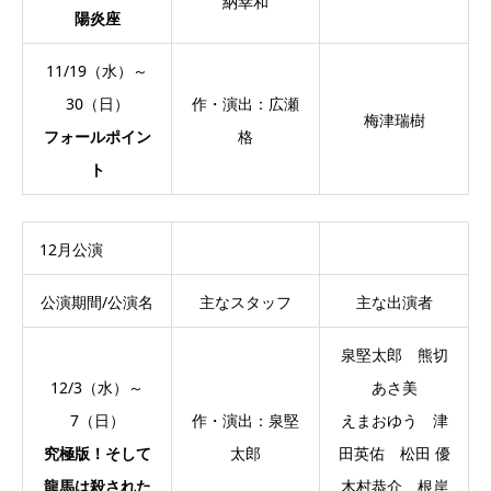
納幸和
陽炎座
11/19（水）～
30（日）
作・演出：広瀬
梅津瑞樹
フォールポイン
格
ト
12月公演
公演期間/公演名
主なスタッフ
主な出演者
泉堅太郎 熊切
12/3（水）～
あさ美
7（日）
作・演出：泉堅
えまおゆう 津
究極版！そして
太郎
田英佑 松田 優
龍馬は殺された
木村恭介 根岸