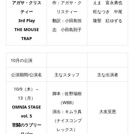
アガサ・クリス
作：アガサ・ク
えま 富永勇也
ティー
リスティー
旺なつき 中尾
3rd Play
翻訳：小田島恒
隆聖 紅ゆずる
THE MOUSE
志 小田島則子
TRAP
10月の公演
公演期間/公演名
主なスタッフ
主な出演者
10/9（木）～
脚本：佐野瑞樹
13（月）
（WBB）
OMNIA STAGE
演出：キムラ真
大友至恩
vol. 5
（ナイスコンプ
苦闘のラブリー
レックス）
ロバー