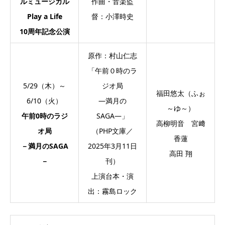
ルミュージカル
作曲・音楽監
Play a Life
督：小澤時史
10周年記念公演
原作：村山仁志
「午前０時のラ
5/29（木）～
ジオ局
福田悠太（ふぉ
6/10（火）
―満月の
～ゆ～）
午前0時のラジ
SAGA―」
高柳明音 宮﨑
オ局
（PHP文庫／
香蓮
－満月のSAGA
2025年3月11日
高田 翔
－
刊）
上演台本・演
出：霧島ロック