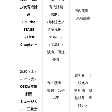
少女育成計
育成計画
河内美里
画
F2P」
尾崎由香
F2P the
柚木涼太／
STAGE
遠藤浅蜊／
～First
マルイノ
Chapter～
（宝島社）
演出：田邊
俊喜
2/20（木）
翼和希 千
～25（火）
作・演出・
咲えみ
OSK日本歌
振付：はや
華月 奏 登
劇団
み甲
堂結斗 天
ミュージカ
輝レオ
ル 三銃士