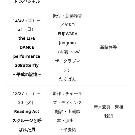
ド スペシャル
振付：新藤静香
12/20（土）～
／AIKO
21（日）
FUJIWARA
the LIFE
Jongmin
DANCE
新藤静香
（キ宴crew/
performance
ザ・クラブマ
30Butterfly
ン）
－平成の記憶－
たくぱん
12/27（土）～
原作：チャール
30（火）
ズ・ディケンズ
新木宏典 河相
Reading Act
翻訳・上演脚
我聞
スクルージと呼
本・演出：
ばれた男
下平慶祐