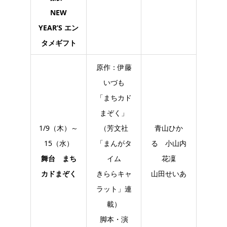
NEW
YEAR’S エン
タメギフト
原作：伊藤
いづも
「まちカド
まぞく」
1/9（木）～
（芳文社
青山ひか
15（水）
「まんがタ
る 小山内
舞台 まち
イム
花凜
カドまぞく
きららキャ
山田せいあ
ラット」連
載）
脚本・演