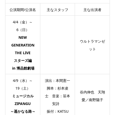
公演期間/公演名
主なスタッフ
主な出演者
4/4（金）～
6（日）
NEW
ウルトラマンゼ
GENERATION
ット
THE LIVE
スターズ編
in 博品館劇場
4/9（水）～
演出：本間憲一
19（土）
脚本：杉本凌
谷内伸也 天翔
ミュージカル
士 音楽：笹本
愛／南野陽子
ZIPANGU
安詩
～遥かなる路～
振付：KATSU