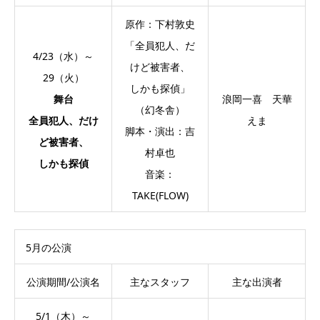
原作：下村敦史
「全員犯人、だ
4/23（水）～
けど被害者、
29（火）
しかも探偵」
舞台
浪岡一喜 天華
（幻冬舎）
全員犯人、だけ
えま
脚本・演出：吉
ど被害者、
村卓也
しかも探偵
音楽：
TAKE(FLOW)
5月の公演
公演期間/公演名
主なスタッフ
主な出演者
5/1（木）～