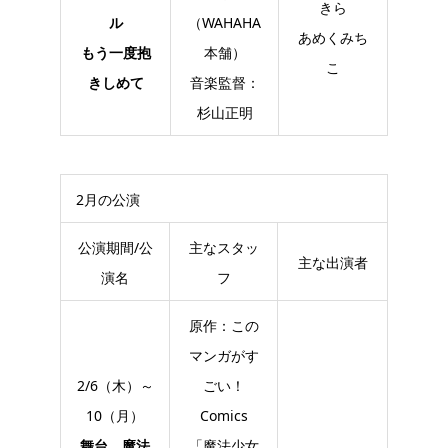
きら
ル
（WAHAHA
あめくみち
もう一度抱
本舗）
こ
きしめて
音楽監督：
杉山正明
2月の公演
公演期間/公
主なスタッ
主な出演者
演名
フ
原作：この
マンガがす
2/6（木）～
ごい！
10（月）
Comics
舞台 魔法
「魔法少女