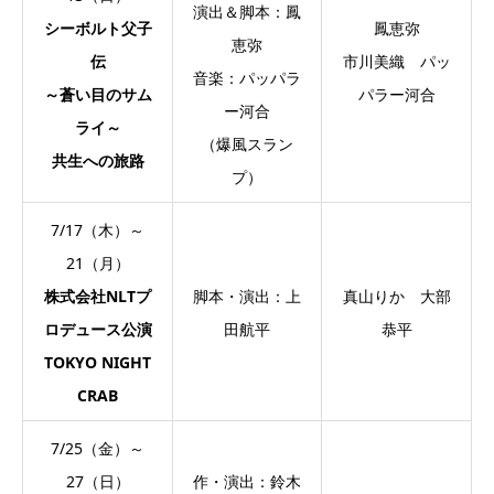
演出＆脚本：鳳
シーボルト父子
鳳恵弥
恵弥
伝
市川美織 パッ
音楽：パッパラ
～蒼い目のサム
パラー河合
ー河合
ライ～
（爆風スラン
共生への旅路
プ）
7/17（木）～
21（月）
株式会社NLTプ
脚本・演出：上
真山りか 大部
ロデュース公演
田航平
恭平
TOKYO NIGHT
CRAB
7/25（金）～
27（日）
作・演出：鈴木