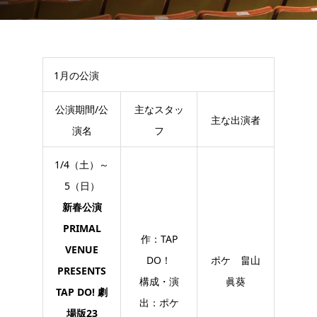
1月の公演
公演期間/公
主なスタッ
主な出演者
演名
フ
1/4（土）～
5（日）
新春公演
PRIMAL
作：TAP
VENUE
DO！
ポケ 畠山
PRESENTS
構成・演
眞葵
TAP DO! 劇
出：ポケ
場版23