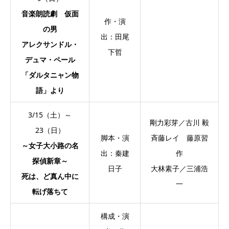
音楽朗読劇 仮面
作・演
の男
出：田尾
アレクサンドル・
下哲
デュマ・ペール
「ダルタニャン物
語」より
3/15（土）～
剛力彩芽／古川 毅
23（日）
脚本・演
斉藤レイ 藤原習
～女子大小路の名
出：秦建
作
探偵新章～
日子
大林素子／三浦浩
死は、ど真ん中に
一
転げ落ちて
構成・演