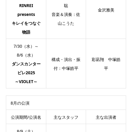
RINREI
聡
金沢雅美
presents
音楽＆演奏：佐
キレイをつなぐ
山こうた
物語
7/30（水）～
8/6（水）
構成・演出・振
彩凪翔 中塚皓
ダンスカンター
付：中塚皓平
平
ビレ2025
～VIOLET～
8月の公演
公演期間/公演名
主なスタッフ
主な出演者
8/9（土）