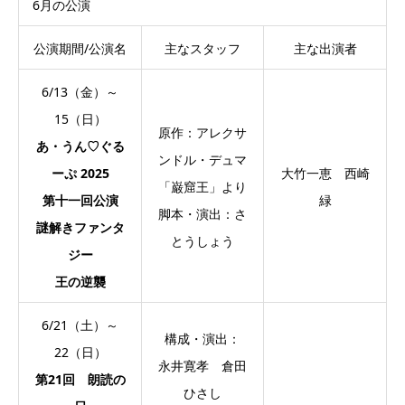
6月の公演
公演期間/公演名
主なスタッフ
主な出演者
6/13（金）～
15（日）
原作：アレクサ
あ・うん♡ぐる
ンドル・デュマ
ーぷ 2025
大竹一恵 西崎
「巌窟王」より
第十一回公演
緑
脚本・演出：さ
謎解きファンタ
とうしょう
ジー
王の逆襲
6/21（土）～
構成・演出：
22（日）
永井寛孝 倉田
第21回 朗読の
ひさし