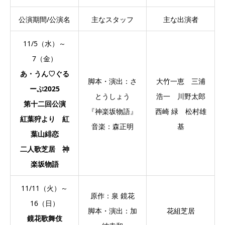
公演期間/公演名
主なスタッフ
主な出演者
11/5（水）～
7（金）
あ・うん♡ぐる
脚本・演出：さ
大竹一恵 三浦
ーぷ2025
とうしょう
浩一 川野太郎
第十二回公演
『神楽坂物語』
西崎 緑 松村雄
紅葉狩より 紅
音楽：森正明
基
葉山緋恋
二人歌芝居 神
楽坂物語
11/11（火）～
原作：泉 鏡花
16（日）
脚本・演出：加
花組芝居
鏡花歌舞伎