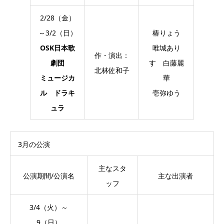
2/28（金）
～3/2（日）
椿りょう
OSK日本歌
唯城あり
作・演出：
劇団
す 白藤麗
北林佐和子
ミュージカ
華
ル ドラキ
壱弥ゆう
ュラ
3月の公演
主なスタ
公演期間/公演名
主な出演者
ッフ
3/4（火）～
9（日）