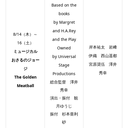
Based on the
books
by Margret
and H.A.Rey
8/14（木）～
and the Play
16（土）
岸本祐太 岩﨑
Owned
ミュージカル
伊織 西山遥都
by Universal
おさるのジョー
宮原奨伍 澤井
Stage
ジ
秀幸
Productions
The Golden
総合監督 澤井
Meatball
秀幸
演出・振付 観
月ゆうじ
振付 杉本亜利
砂