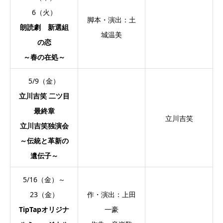
6（火）
脚本・演出：土
朗読劇 新選組
城温美
の恋
～春の在処～
5/9（金）
立川吉笑 二ツ目
最終章
立川吉笑
立川吉笑独演会
～伝統と革新の
遺伝子～
5/16（金）～
23（金）
作・演出：上田
TipTapオリジナ
一豪