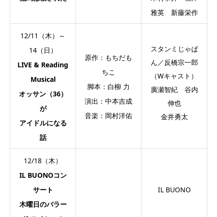
雅英 新藤栄作
12/11（木）～
スタンミじゃぱ
14（日）
原作：もちだも
ん／反橋宗一郎
LIVE & Reading
ちこ
（Wキャスト）
Musical
脚本：白柳 力
廣瀬智紀 谷内
オッサン（36）
演出：中本吉成
伸也
が
音楽：岡村洋佑
金井勇太
アイドルになる
話
12/18（木）
IL BUONOコン
サート
IL BUONO
木曜日のバラー