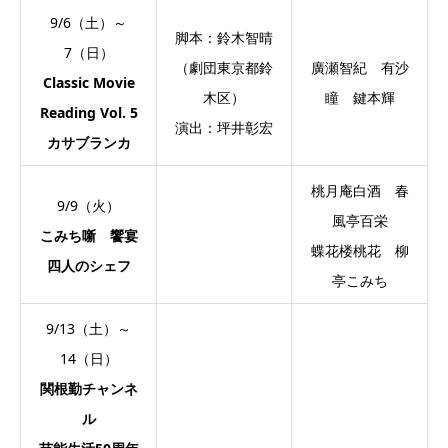
9/6（土）～
脚本：鈴木智晴
7（日）
（劇団東京都鈴
廣瀬智紀 有沙
Classic Movie
木区）
瞳 鍵本輝
Reading Vol. 5
演出：坪井彰宏
カサブランカ
桃月庵白酒 春
9/9（火）
風亭百栄
こみち噺 饗宴
蝶花楼桃花 柳
四人のシェフ
亭こみち
9/13（土）～
14（日）
関根勤チャンネ
ル