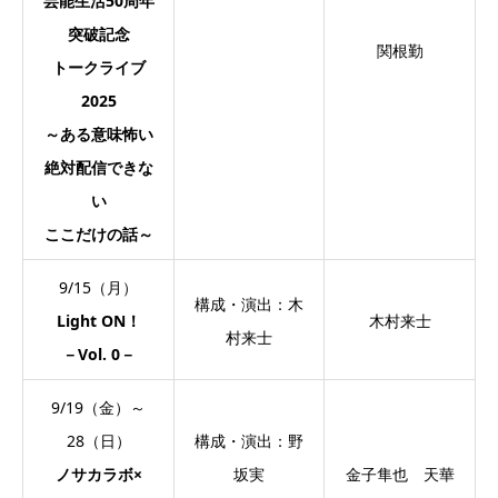
芸能生活50周年
突破記念
関根勤
トークライブ
2025
～ある意味怖い
絶対配信できな
い
ここだけの話～
9/15（月）
構成・演出：木
Light ON！
木村来士
村来士
－Vol. 0－
9/19（金）～
28（日）
構成・演出：野
ノサカラボ×
坂実
金子隼也 天華