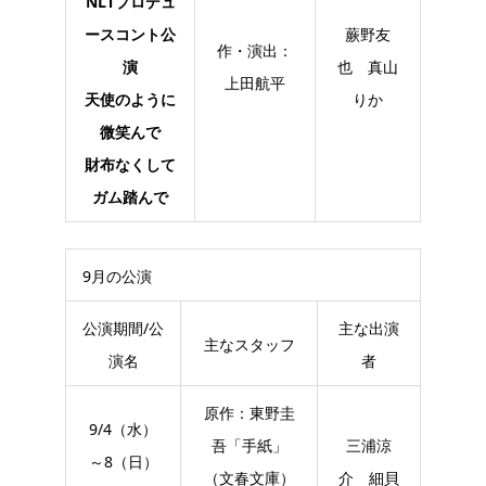
NLTプロデュ
ースコント公
蕨野友
作・演出：
演
也 真山
上田航平
天使のように
りか
微笑んで
財布なくして
ガム踏んで
9月の公演
公演期間/公
主な出演
主なスタッフ
演名
者
原作：東野圭
9/4（水）
吾「手紙」
三浦涼
～8（日）
（文春文庫）
介 細貝