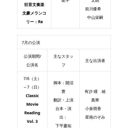
龍乎
太朗
狂音文奏楽
前川優希
文豪メランコ
中山栄嗣
リー：Re
7月の公演
公演期間/
主なスタッ
主な出演者
公演名
フ
7/6（土）
脚本：開沼
～7（日）
豊
有沙 瞳 綾
Classic
翻訳・上演
凰華
Movie
台本・演
小泉萌香
Reading
出：
星南のぞみ
Vol. 3
下平慶祐