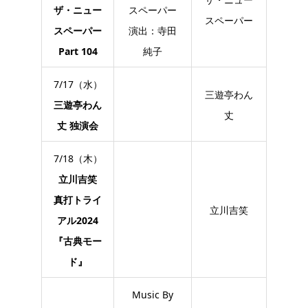
ザ・ニュー
スペーパー
スペーパー
スペーパー
演出：寺田
Part 104
純子
7/17（水）
三遊亭わん
三遊亭わん
丈
丈 独演会
7/18（木）
立川吉笑
真打トライ
立川吉笑
アル2024
『古典モー
ド』
Music By