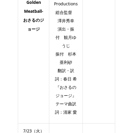
Golden
Productions
Meatball-
総合監督
おさるのジ
澤井秀幸
ョージ
演出・振
付 観月ゆ
うじ
振付 杉本
亜利砂
翻訳・訳
詞：春日 希
『おさるの
ジョージ』
テーマ曲訳
詞：清家 愛
7/23（火）