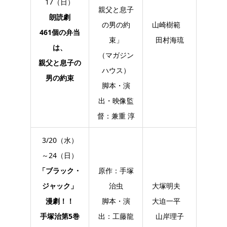
17（日）
親父と息子
朗読劇
の男の約
山崎樹範
461個の弁当
束」
田村海琉
は、
（マガジン
親父と息子の
ハウス）
男の約束
脚本・演
出・映像監
督：兼重 淳
3/20（水）
～24（日）
「ブラック・
原作：手塚
ジャック」
治虫
大塚明夫
漫劇！！
脚本・演
大迫一平
手塚治第5巻
出：工藤龍
山岸理子