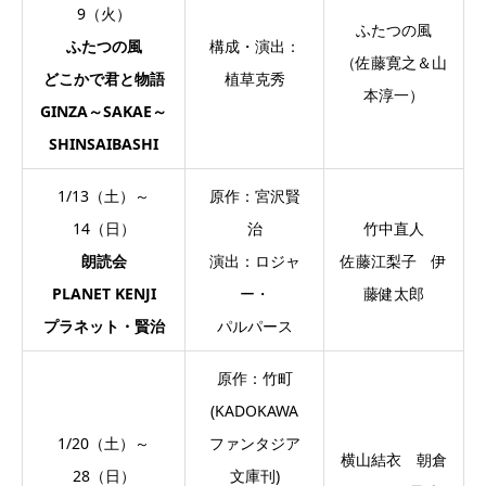
9（火）
ふたつの風
ふたつの風
構成・演出：
（佐藤寛之＆山
どこかで君と物語
植草克秀
本淳一）
GINZA～SAKAE～
SHINSAIBASHI
1/13（土）～
原作：宮沢賢
14（日）
治
竹中直人
朗読会
演出：ロジャ
佐藤江梨子 伊
PLANET KENJI
ー・
藤健太郎
プラネット・賢治
パルパース
原作：竹町
(KADOKAWA
1/20（土）～
ファンタジア
横山結衣 朝倉
28（日）
文庫刊)