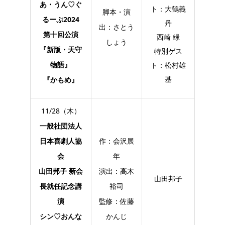
あ・うん♡ぐ
ト：大鶴義
脚本・演
るーぷ2024
丹
出：さとう
第十回公演
西崎 緑
しょう
『新版・天守
特別ゲス
物語』
ト：松村雄
基
『かもめ』
11/28（木）
一般社団法人
日本喜劇人協
作：会沢展
会
年
山田邦子 新会
演出：高木
山田邦子
長就任記念講
裕司
演
監修：佐藤
シン♡おんな
かんじ