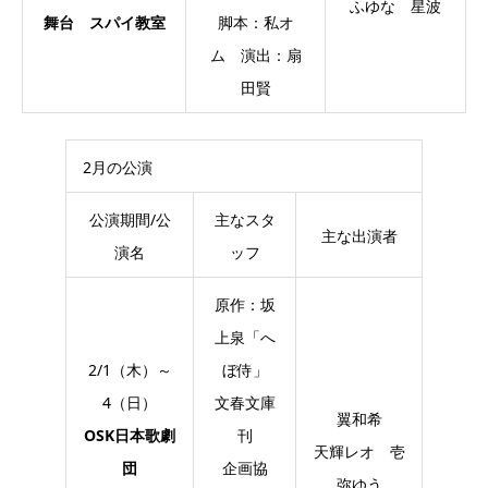
ふゆな 星波
舞台 スパイ教室
脚本：私オ
ム 演出：扇
田賢
2月の公演
公演期間/公
主なスタ
主な出演者
演名
ッフ
原作：坂
上泉「へ
2/1（木）～
ぼ侍」
4（日）
文春文庫
翼和希
OSK日本歌劇
刊
天輝レオ 壱
団
企画協
弥ゆう