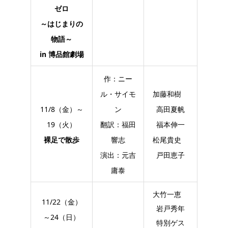
ゼロ
～はじまりの
物語～
in 博品館劇場
作：ニー
ル・サイモ
加藤和樹
11/8（金）～
ン
高田夏帆
19（火）
翻訳：福田
福本伸一
裸足で散歩
響志
松尾貴史
演出：元吉
戸田恵子
庸泰
大竹一恵
11/22（金）
岩戸秀年
～24（日）
特別ゲス