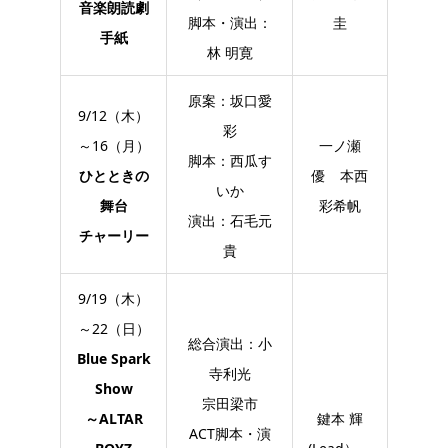
音楽朗読劇
脚本・演出：
圭
手紙
林 明寛
原案：坂口愛
9/12（木）
彩
～16（月）
一ノ瀬
脚本：西瓜す
ひとときの
優 本西
いか
舞台
彩希帆
演出：石毛元
チャーリー
貴
9/19（木）
～22（日）
総合演出：小
Blue Spark
寺利光
Show
宗田梁市
～ALTAR
鍵本 輝
ACT脚本・演