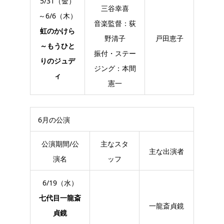
5/31（金）
三谷幸喜
～6/6（木）
音楽監督：荻
虹のかけら
野清子
戸田恵子
～もうひと
振付・ステー
りのジュデ
ジング：本間
ィ
憲一
6月の公演
公演期間/公
主なスタ
主な出演者
演名
ッフ
6/19（水）
七代目一龍斎
一龍斎貞鏡
貞鏡