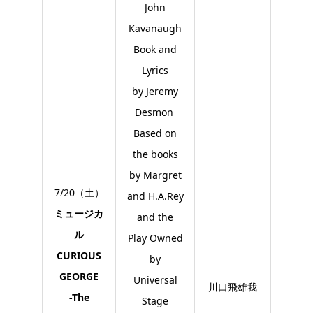
John
Kavanaugh
Book and
Lyrics
by Jeremy
Desmon
Based on
the books
by Margret
7/20（土）
and H.A.Rey
ミュージカ
and the
ル
Play Owned
CURIOUS
by
GEORGE
Universal
川口飛雄我
-The
Stage