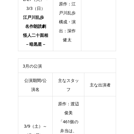
原作：江
3/3（日）
戸川乱歩
江戸川乱歩
構成・演
名作朗読劇
出：深作
怪人二十面相
健太
－暗黒星－
3月の公演
公演期間/公
主なスタッ
主な出演者
演名
フ
原作：渡辺
俊美
「461個の
3/9（土）～
弁当は、