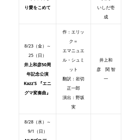
り愛をこめて
いしだ壱
成
作：エリッ
ク＝
8/23（金）～
エマニュエ
25（日）
ル・シュミ
井上和
井上和彦50周
ット
彦 関 智
年記念公演
翻訳：岩切
一
Kazz’S 『エニ
正一郎
グマ変奏曲』
演出：野坂
実
8/28（水）～
9/1（日）