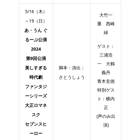
5/16（木）
大竹一
～19（日）
重 西崎
あ・うん ぐ
緑
るーぷ公演
ゲスト：
2024
三浦浩
第9回公演
一 大鶴
美しすぎる
脚本・演出：
義丹
時代劇
さとうしょう
青木玄徳
ファンタジ
特別ゲス
ーシリーズ
ト：横内
大正ロマネ
正
スク
(声のみ出
セブンスヒ
演)
ーロー