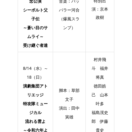
特別出
念公演
音楽：パッ
演：京本
シーボルト父
パラー河合
政樹
子伝
（爆風スラ
～蒼い目のサ
ンプ）
ムライ～
受け継ぐ者達
村井飛
8/14（水）～
斗 福井
18（日）
将真
演劇集団アト
徳田皓
脚本：草部
リエッジ
己 山本
文子
特攻隊ミュー
叶多
演出：田中
ジカル
福島滉史
寅雄
流れる雲よ
郎 伊藤
～令和六年よ
貴史