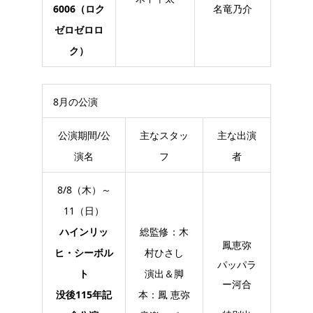
6006（ロク
名竜乃介
ゼロゼロロ
ク）
8月の公演
公演期間/公
主なスタッ
主な出演
演名
フ
者
8/8（木）～
11（日）
ハインリッ
総監修：木
鳳恵弥
ヒ・シーボル
村ひさし
パッパラ
ト
演出＆脚
ー河合
没後115年記
本：鳳 恵弥