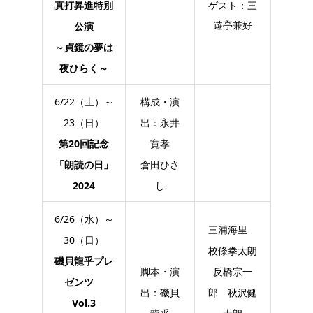
真打昇進特別
ゲスト：三
遊亭兼好
公演
～貞鏡の夢は
夜ひらく～
6/22（土）～
構成・演
23（日）
出：永井
第20回記念
寛孝
「朗読の日」
倉田ひさ
2024
し
6/26（水）～
三浦海里
30（日）
校條拳太朗
磯貝龍乎プレ
脚本・演
反橋宗一
ゼンツ
出：磯貝
郎 秋沢健
Vol.3