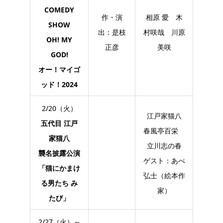
COMEDY
作・演
相原 愛 木
SHOW
出：是枝
村咲哉 川原
OH! MY
正彦
美咲
GOD!
オー！マイゴ
ッド！2024
2/20（火）
江戸家猫八
五代目 江戸
春風亭百栄
家猫八
立川志の春
襲名披露公演
ゲスト：あべ
「猫にかまけ
弘士（絵本作
る男たち み
家）
たび」
2/27（火）～