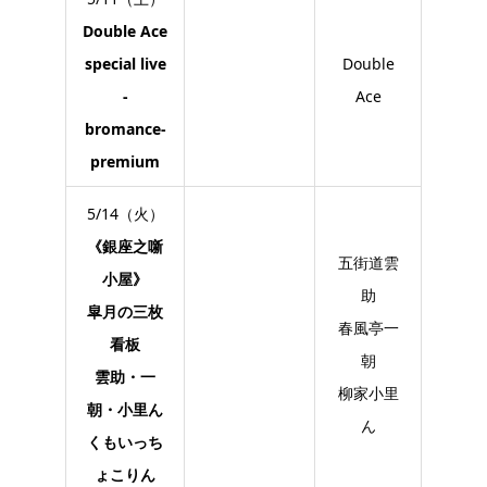
Double Ace
special live
Double
-
Ace
bromance-
premium
5/14（火）
《銀座之噺
五街道雲
小屋》
助
皐月の三枚
春風亭一
看板
朝
雲助・一
柳家小里
朝・小里ん
ん
くもいっち
ょこりん