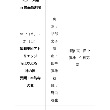
in 博品館劇場
脚
本：
4/17（水）～
草部
21（日）
文子
演劇集団アト
演
澤繁 実 田中
リエッジ
出：
寅雄 仁科克
ちはやぶる
田中
基
神の国
寅雄
異聞・本能寺
殺
の変
陣：
野口
尋生