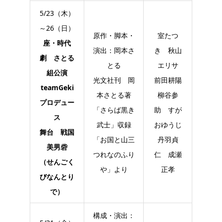
5/23（木）
～26（日）
原作・脚本・
室たつ
座・時代
演出：岡本さ
き 秋山
劇 さとる
とる
エリサ
組公演
光文社刊 岡
前田耕陽
teamGeki
本さとる著
柳谷参
プロデュー
「さらば黒き
助 すが
ス
武士」収録
おゆうじ
舞台 戦国
「お国と山三
丹羽貞
美男砦
つれなのふり
仁 成瀬
（せんごく
や」より
正孝
びなんとり
で）
構成・演出：