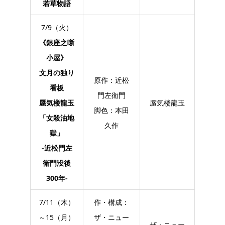
若草物語
7/9（火）
《銀座之噺
小屋》
文月の独り
原作：近松
看板
門左衛門
蜃気楼龍玉
蜃気楼龍玉
脚色：本田
「女殺油地
久作
獄」
-近松門左
衛門没後
300年-
7/11（木）
作・構成：
～15（月）
ザ・ニュー
ザ・ニュー