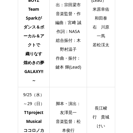
BOYZ
(Lead）
出：宗田梁市
Team
米原幸佑
音楽監督・作
Sparkが
和田泰
編曲：宮﨑 誠
ダンス＆ボ
右 川原
作詞：NASA
ーカル＆ア
一馬
総合振付：木
クトで
若松渓太
野村温子
織りなす
作曲・振付：
煌めきの夢
鍵本 輝(Lead)
GALAXY!!
～
9/25（水）
～29（日）
脚本・演出：
長江崚
T1project
友澤晃一
行 貴城
Musical
音楽監督：松
けい
ココロノカ
本俊行