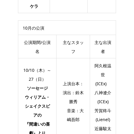
ケラ
10月の公演
公演期間/公演
主なスタッ
主な出演
名
フ
者
阿久根温
10/10（木）～
世
27（日）
上演台本：
(ICEx)
ソーセージ
演出：鈴木
八神遼介
ウィリアム・
勝秀
(ICEx)
シェイクスピ
音楽：大
芳賀柊斗
アの
嶋吾郎
(Lienel)
『間違いの喜
近藤駿太
劇』より