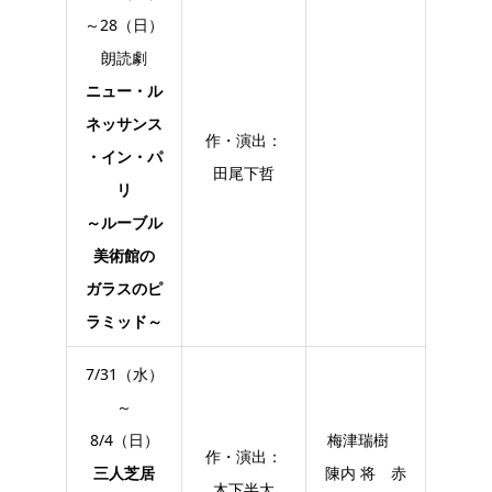
～28（日）
朗読劇
ニュー・ル
ネッサンス
作・演出：
・イン・パ
田尾下哲
リ
～ルーブル
美術館の
ガラスのピ
ラミッド～
7/31（水）
～
8/4（日）
梅津瑞樹
作・演出：
三人芝居
陳内 将 赤
木下半太