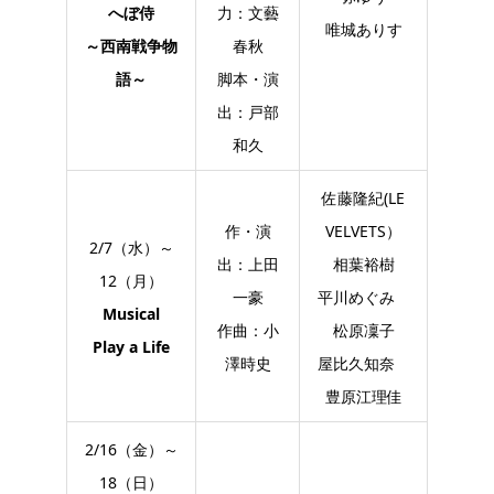
へぼ侍
力：文藝
唯城ありす
～西南戦争物
春秋
語～
脚本・演
出：戸部
和久
佐藤隆紀(LE
作・演
VELVETS）
2/7（水）～
出：上田
相葉裕樹
12（月）
一豪
平川めぐみ
Musical
作曲：小
松原凜子
Play a Life
澤時史
屋比久知奈
豊原江理佳
2/16（金）～
18（日）