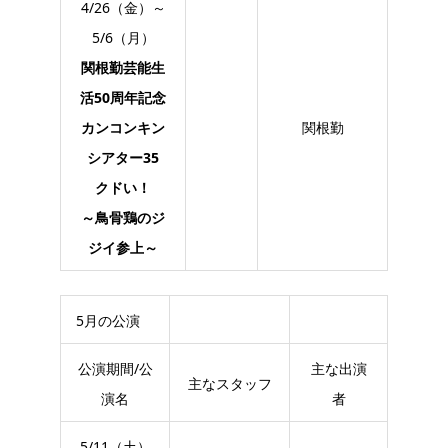
4/26（金）～
5/6（月）
関根勤芸能生
活50周年記念
カンコンキン
関根勤
シアター35
クドい！
～鳥骨鶏のジ
ジイ参上～
5月の公演
公演期間/公
主な出演
主なスタッフ
演名
者
5/11（土）