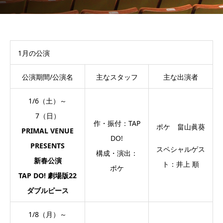
1月の公演
公演期間/公演名
主なスタッフ
主な出演者
1/6（土）～
7（日）
作・振付：TAP
ポケ 畠山眞葵
PRIMAL VENUE
DO!
PRESENTS
スペシャルゲス
構成・演出：
新春公演
ト：井上 順
ポケ
TAP DO! 劇場版22
ダブルピース
1/8（月）～