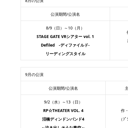
8月の公演
公演期間/公演名
8/9（日）～10（月）
STAGE GATE VRシアター vol. 1
Defiled -ディファイルド-
リーディングスタイル
9月の公演
公演期間/公演名
9/2（水）～13（日）
RP☆THEATER VOL. 4
作
泪橋ディンドンバンド4
（ﾌﾟﾗ
～泣き出しそうな青空～