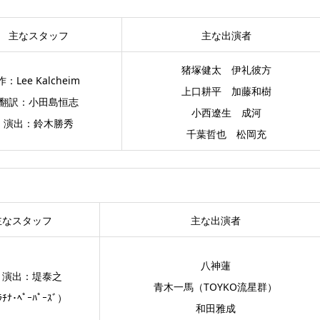
主なスタッフ
主な出演者
猪塚健太 伊礼彼方
作：Lee Kalcheim
上口耕平 加藤和樹
翻訳：小田島恒志
小西遼生 成河
演出：鈴木勝秀
千葉哲也 松岡充
主なスタッフ
主な出演者
八神蓮
・演出：堤泰之
青木一馬（TOYKO流星群）
ﾁﾅ･ﾍﾟｰﾊﾟｰｽﾞ）
和田雅成