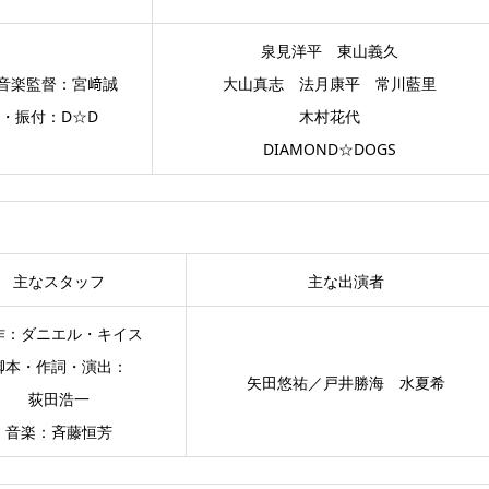
泉見洋平 東山義久
音楽監督：宮﨑誠
大山真志 法月康平 常川藍里
・振付：D☆D
木村花代
DIAMOND☆DOGS
主なスタッフ
主な出演者
作：ダニエル・キイス
脚本・作詞・演出：
矢田悠祐／戸井勝海 水夏希
荻田浩一
音楽：斉藤恒芳