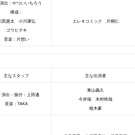
演出：やついいちろう
構成：
川尻惠太 小川康弘
エレキコミック 片桐仁
ゴウヒデキ
音楽：片想い
主なスタッフ
主な出演者
東山義久
・演出・振付：上田遙
今井瑞 木村咲哉
音楽：TAKA
植木豪