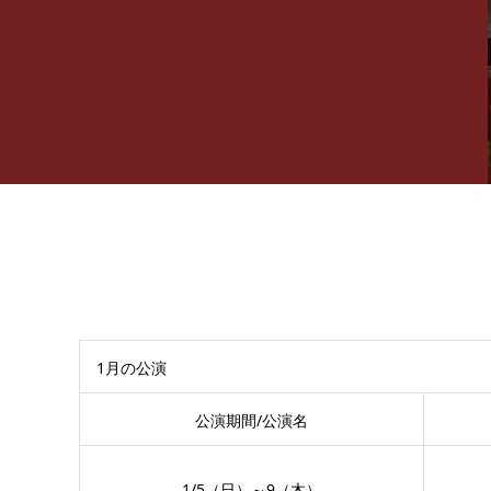
1月の公演
公演期間/公演名
1/5（日）～9（木）