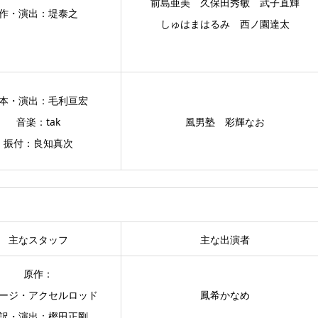
前島亜美 久保田秀敏 武子直輝
作・演出：堤泰之
しゅはまはるみ 西ノ園達太
本・演出：毛利亘宏
音楽：tak
風男塾 彩輝なお
振付：良知真次
主なスタッフ
主な出演者
原作：
ージ・アクセルロッド
鳳希かなめ
訳・演出：樫田正剛