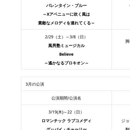
バレンタイン・ブルー
～Xアベニューに吹く風は
素敵なメロディを連れてくる～
2/29（土）～3/8（日）
脚
風男塾ミュージカル
Believe
～遙かなるプロキオン～
3月の公演
公演期間/公演名
3/19(木)～22（日）
ロマンチック ラブコメディ
ジョ
グッバイ・チャーリー
翻