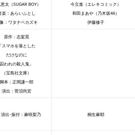
恵太（SUGAR BOY）
今立進（エレキコミック）
音楽：あらいふとし
和田まあや（乃木坂46）
像：ワタナベカズキ
伊藤修子
原作：志駕晃
「スマホを落とした
だけなのに
囚われの殺人鬼」
（宝島社文庫）
脚本：正岡謙一郎
演出：菅沼尚宏
・演出･振付：麻咲梨乃
桐生麻耶