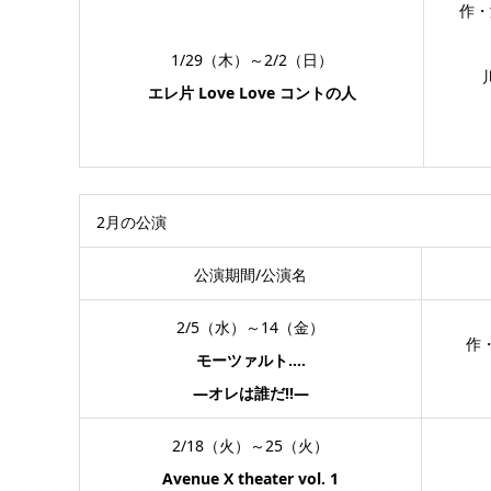
作・
1/29（木）～2/2（日）
エレ片 Love Love コントの人
2月の公演
公演期間/公演名
2/5（水）～14（金）
作
モーツァルト‥‥
―オレは誰だ!!―
2/18（火）～25（火）
Avenue X theater vol. 1