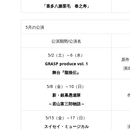
「喜多八膝栗毛 春之寿」
5月の公演
公演期間/公演名
5/2（土）～6（水）
原作
GRASP produce vol. 1
演
舞台『龍狼伝』
5/8（金）～10（日）
新・銀幕愚連隊
～若山富三郎物語～
5/15（金）～17（日）
スイセイ・ミュージカル