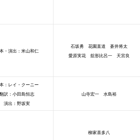
石坂勇 花園直道 蒼井将太
本・演出：米山和仁
愛原実花 舘形比呂一 天宮良
本：レイ・クーニー
翻訳：小田島恒志
山寺宏一 水島裕
演出：野坂実
柳家喜多八