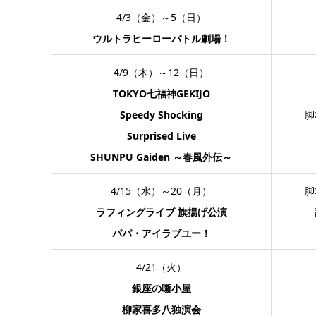
4/3（金）～5（日）
ウルトラヒーローバトル劇場！
4/9（木）～12（日）
TOKYO七福神GEKIJO
Speedy Shocking
脚
Surprised Live
SHUNPU Gaiden ～春風外伝～
4/15（水）～20（月）
脚
ラフィングライブ 旗揚げ公演
パパ・アイラブユー！
4/21（火）
銀座の噺小屋
柳家喜多八独演会