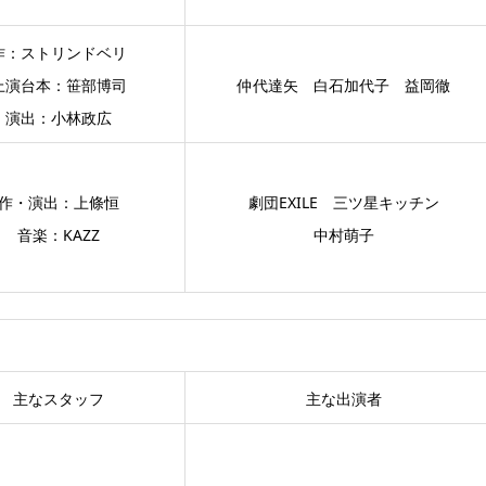
作：ストリンドベリ
上演台本：笹部博司
仲代達矢 白石加代子 益岡徹
演出：小林政広
作・演出：上條恒
劇団EXILE 三ツ星キッチン
音楽：KAZZ
中村萌子
主なスタッフ
主な出演者