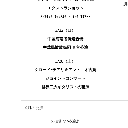
脚
エクストラショット
ﾉﾝﾎｲｯﾌﾟｷｬﾗﾒﾙﾌﾟﾃﾞｨﾝｸﾞﾏｷｱｰﾄ
3/22（日）
中国海南省僑連親情
中華民族歌舞団 東京公演
3/28（土）
クロード･チアリ＆アントニオ古賀
ジョイントコンサート
世界二大ギタリストの饗演
4月の公演
公演期間/公演名