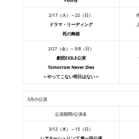
Funny
2/17（火）～22（日）
ドラマ・リーディング
死の舞踏
2/27（金）～3/8（日）
劇団EXILE公演
Tomorrow Never Dies
～やってこない明日はない～
3月の公演
公演期間/公演名
3/12（木）～15（日）
シアターシュリンプ 第一回公演