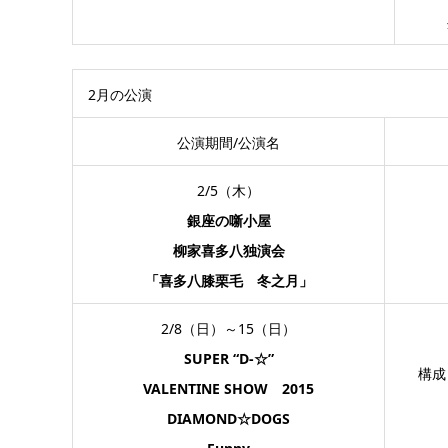
2月の公演
公演期間/公演名
2/5（木）
銀座の噺小屋
柳家喜多八独演会
「喜多八膝栗毛 冬之月」
2/8（日）～15（日）
SUPER “D-☆”
構成
VALENTINE SHOW 2015
DIAMOND☆DOGS