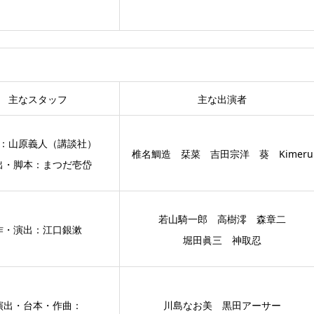
主なスタッフ
主な出演者
：山原義人（講談社）
椎名鯛造 栞菜 吉田宗洋 葵 Kimeru
出・脚本：まつだ壱岱
若山騎一郎 高樹澪 森章二
作・演出：江口銀漱
堀田眞三 神取忍
演出・台本・作曲：
川島なお美 黒田アーサー