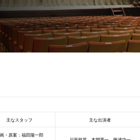
主なスタッフ
主な出演者
画・原案：福田陽一郎
川平慈英 本間憲一 藤浦功一