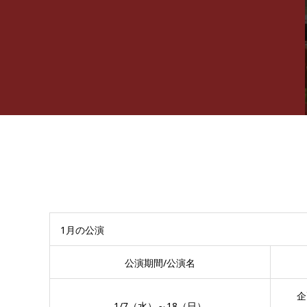
1月の公演
公演期間/公演名
企
1/7（水）～18（日）