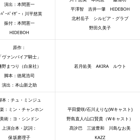
演出：本間憲一
平澤智 吉井一肇 HIDEBOH
ｰﾊﾟｰﾊﾞｲｻﾞｰ：川平慈英
北村岳子 シルビア・グラブ
振付：本間憲一
野田久美子
HIDEBOH
原作：
「ヴァンパイア騎士」
樋野まつり（白泉社）
若月佑美 AKIRA ルウト
脚本：徳尾浩司
演出：本山新之助
脚本：チュ・ミンジュ
楽：ミン・チャンホン
平田愛咲/石川えりな(Wキャスト)
美術：ヨ・シンドン
野島直人/山口賢貴（Wキャスト）
上演台本・訳詞：
髙汐巴 三波豊和 川島なお美
保坂磨理子
KAZZ