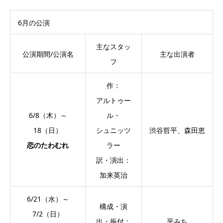
6月の公演
主なスタッ
公演期間/公演名
主な出演者
フ
作：
アルトゥー
6/8（木）～
ル・
18（日）
シュニッツ
渋谷哲平、森田恵
恋のたわむれ
ラー
訳・演出：
加来英治
6/21（水）～
構成・演
7/2（日）
出・振付：
平みち