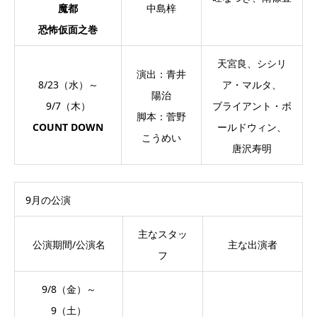
魔都
中島梓
恐怖仮面之巻
天宮良、シシリ
演出：青井
8/23（水）～
ア・マルタ、
陽治
9/7（木）
ブライアント・ボ
脚本：菅野
COUNT DOWN
ールドウィン、
こうめい
唐沢寿明
9月の公演
主なスタッ
公演期間/公演名
主な出演者
フ
9/8（金）～
9（土）