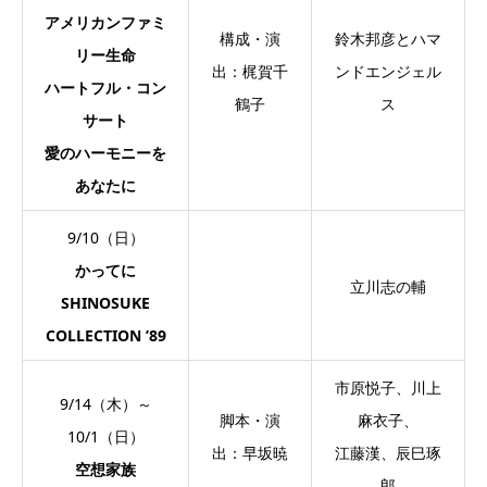
アメリカンファミ
構成・演
鈴木邦彦とハマ
リー生命
出：梶賀千
ンドエンジェル
ハートフル・コン
鶴子
ス
サート
愛のハーモニーを
あなたに
9/10（日）
かってに
立川志の輔
SHINOSUKE
COLLECTION ’89
市原悦子、川上
9/14（木）～
脚本・演
麻衣子、
10/1（日）
出：早坂暁
江藤漢、辰巳琢
空想家族
郎