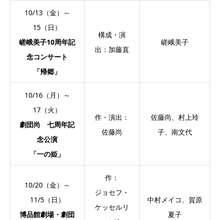
10/13（金）～
15（日）
構成・演
嵯峨美子10周年記
嵯峨美子
出：加藤直
念コンサート
「帰郷」
10/16（月）～
17（火）
作・演出：
佐藤尚、村上玲
劇団尚 七周年記
佐藤尚
子、南文代
念公演
「一の姫」
作：
10/20（金）～
ジョセフ・
11/5（日）
中村メイコ、賀原
ケッセルリ
博品館劇場・劇団
夏子