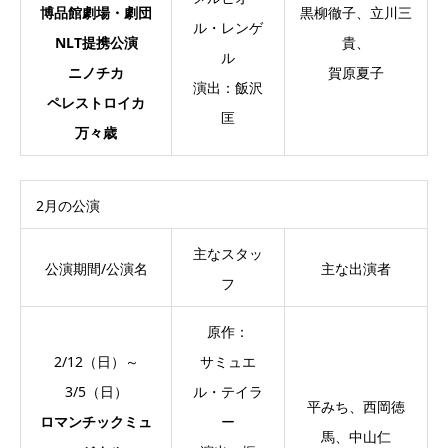
博品館劇場・劇団
黒柳徹子、立川三
ル・レンゲ
NLT提携公演
貴、
ル
ニノチカ
賀原夏子
演出：飯沢
ペレストロイカ
匡
万々歳
2月の公演
主なスタッ
公演期間/公演名
主な出演者
フ
原作：
2/12（日）～
サミュエ
3/5（日）
ル・テイラ
平みち、西岡徳
ロマンチックミュ
ー
馬、中山仁