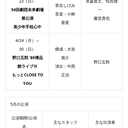
23（日）
水森亜土、恒吉雄
里吉しげみ
54回劇団未来劇場
一、
音楽：小林
第公演
藤堂貴也
亜星
美少年手枕心中
4/24（月）～
30（日）
構成：大岩
野口五郎 ’89博品
賞介
野口五郎
館ライブⅢ
演出：中西
もっとCLOSE TO
正治
YOU
5月の公演
公演期間/公演
主なスタッフ
主な出演者
名