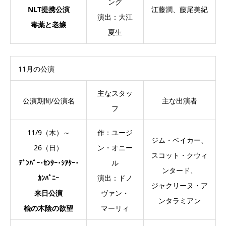
ング
NLT提携公演
江藤潤、藤尾美紀
演出：大江
毒薬と老嬢
夏生
11月の公演
主なスタッ
公演期間/公演名
主な出演者
フ
11/9（木）～
作：ユージ
ジム・ベイカー、
26（日）
ン・オニー
スコット・クウィ
ﾃﾞﾝﾊﾞｰ･ｾﾝﾀｰ･ｼｱﾀｰ･
ル
ンタード、
ｶﾝﾊﾟﾆｰ
演出：ドノ
ジャクリーヌ・ア
来日公演
ヴァン・
ンタラミアン
楡の木陰の欲望
マーリィ