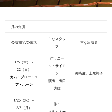
1月の公演
主なスタッ
公演期間/公演名
主な出演者
フ
作：ニー
1/5（木）～
ル・サイモ
22（日）
ン
矢崎滋、土居裕子
カム・ブロー・ユ
演出：出口
ア・ホーン
典雄
1/25（水）～
作：
2/6（月）
メルヒオー