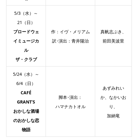
5/3（水）～
21（日）
ブロードウェ
作：イヴ・メリアム
真帆志ぶき、
イミュージカ
訳･演出：青井陽治
前田美波里
ル
ザ・クラブ
5/24（水）～
6/4（日）
あずみれい
CAFÉ
脚本･演出：
か、なかいお
GRANT’S
ハマナカトオル
り、
おかしな酒場
加納竜
のおかしな恋
物語