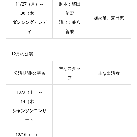
11/27（月）～
脚本：柴田
30（木）
侑宏
加納竜、森田恵
ダンシング・レデ
演出：兼八
ィ
善兼
12月の公演
主なスタッ
公演期間/公演名
主な出演者
フ
12/2（土）～
14（木）
シャンソンコンサ
ート
12/16（土）～