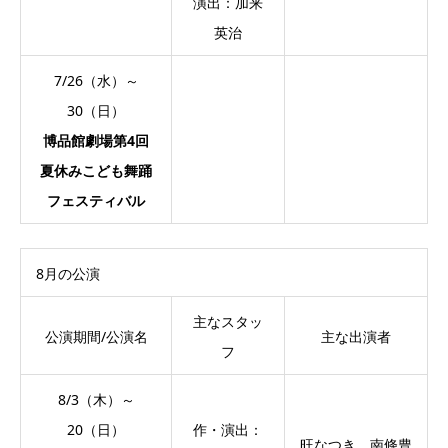
演出：加来
英治
7/26（水）～
30（日）
博品館劇場第4回
夏休みこども舞踊
フェスティバル
8月の公演
主なスタッ
公演期間/公演名
主な出演者
フ
8/3（木）～
20（日）
作・演出：
旺なつき、南條豊