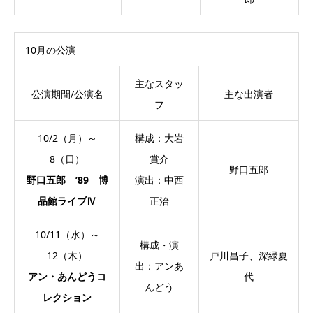
10月の公演
主なスタッ
公演期間/公演名
主な出演者
フ
10/2（月）～
構成：大岩
8（日）
賞介
野口五郎
野口五郎 ’89 博
演出：中西
品館ライブⅣ
正治
10/11（水）～
構成・演
12（木）
戸川昌子、深緑夏
出：アンあ
アン・あんどうコ
代
んどう
レクション