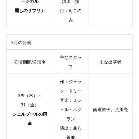
ージカル
演出・振
麗しのサブリナ
付：司この
み
3月の公演
主なスタッ
公演期間/公演名
主な出演者
フ
作：ジャッ
ク・ドミー
3/9（木）～
音楽：ミシ
31（金）
ェル・ルグ
仙道敦子、荒川亮
シェルブールの雨
ラン
傘
演出：兼八
善兼