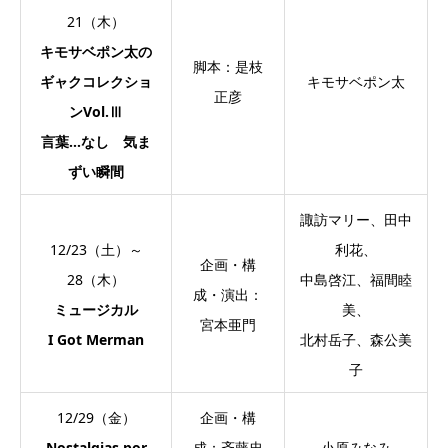
21（木）
キモサベポン太の
脚本：是枝
ギャクコレクショ
キモサベポン太
正彦
ンVol.Ⅲ
言葉…なし 気ま
ずい瞬間
諏訪マリー、田中
12/23（土）～
利花、
企画・構
28（木）
中島啓江、福間睦
成・演出：
ミュージカル
美、
宮本亜門
I Got Merman
北村岳子、森公美
子
12/29（金）
企画・構
Nostalgias por
成：斉藤忠
小原みなみ