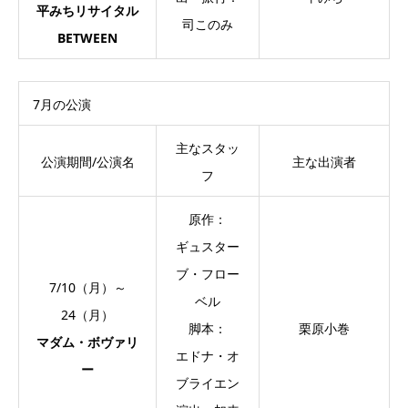
平みちリサイタル
司このみ
BETWEEN
7月の公演
主なスタッ
公演期間/公演名
主な出演者
フ
原作：
ギュスター
ブ・フロー
7/10（月）～
ベル
24（月）
脚本：
栗原小巻
マダム・ボヴァリ
エドナ・オ
ー
ブライエン