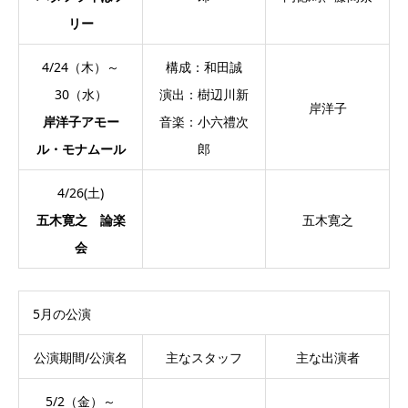
リー
4/24（木）～
構成：和田誠
30（水）
演出：樹辺川新
岸洋子
岸洋子アモー
音楽：小六禮次
ル・モナムール
郎
4/26(土)
五木寛之 論楽
五木寛之
会
5月の公演
公演期間/公演名
主なスタッフ
主な出演者
5/2（金）～