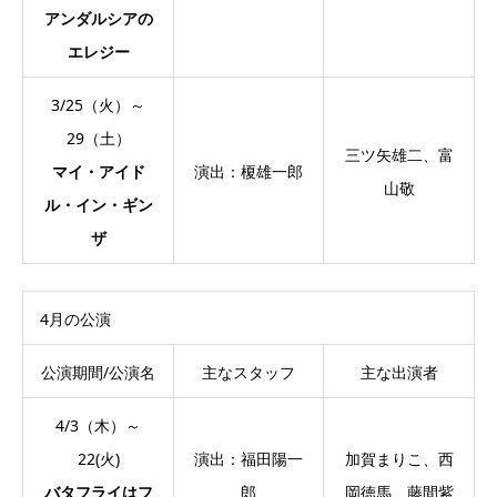
アンダルシアの
エレジー
3/25（火）～
29（土）
三ツ矢雄二、富
マイ・アイド
演出：榎雄一郎
山敬
ル・イン・ギン
ザ
4月の公演
公演期間/公演名
主なスタッフ
主な出演者
4/3（木）～
22(火)
演出：福田陽一
加賀まりこ、西
バタフライはフ
郎
岡徳馬、藤間紫