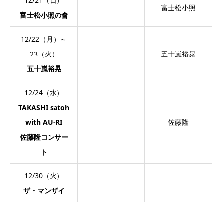
12/21（日）
富士松小照
富士松小照の會
12/22（月）～
23（火）
五十嵐裕晃
五十嵐裕晃
12/24（水）
TAKASHI satoh
with AU-RI
佐藤隆
佐藤隆コンサー
ト
12/30（火）
ザ・マンザイ