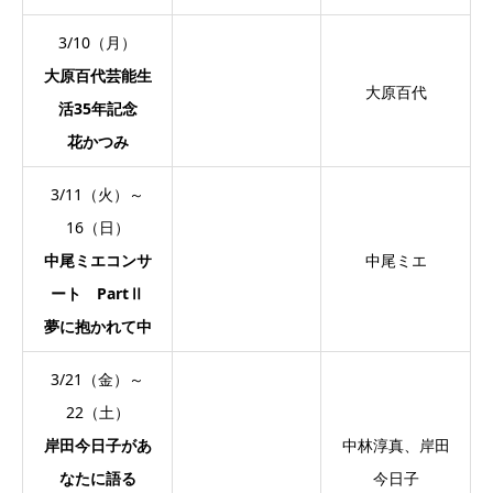
3/10（月）
大原百代芸能生
大原百代
活35年記念
花かつみ
3/11（火）～
16（日）
中尾ミエコンサ
中尾ミエ
ート PartⅡ
夢に抱かれて中
3/21（金）～
22（土）
岸田今日子があ
中林淳真、岸田
なたに語る
今日子