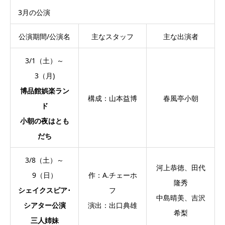
3月の公演
公演期間/公演名
主なスタッフ
主な出演者
3/1（土）～
3（月)
博品館娯楽ラン
構成：山本益博
春風亭小朝
ド
小朝の夜はとも
だち
3/8（土）～
河上恭徳、田代
9（日）
作：A.チェーホ
隆秀
シェイクスピア･
フ
中島晴美、吉沢
シアター公演
演出：出口典雄
希梨
三人姉妹