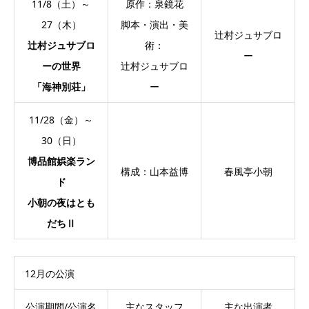
11/8（土）～
原作：泉鏡花
27（木）
脚本・演出・美
辻村ジュサブロ
辻村ジュサブロ
術：
ー
ーの世界
辻村ジュサブロ
「海神別荘」
ー
11/28（金）～
30（日）
博品館娯楽ラン
構成：山本益博
春風亭小朝
ド
小朝の夜はとも
だちⅡ
12月の公演
公演期間/公演名
主なスタッフ
主な出演者