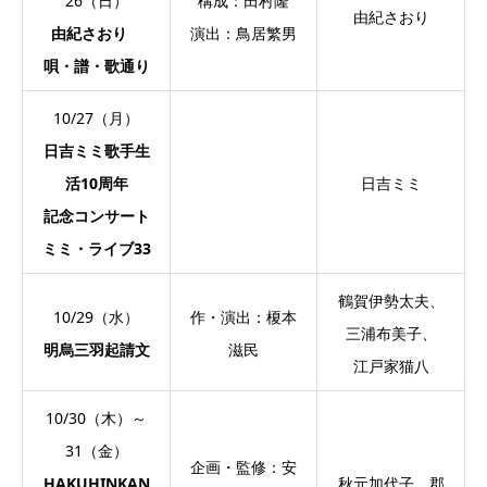
26（日）
構成：田村隆
由紀さおり
由紀さおり
演出：鳥居繁男
唄・譜・歌通り
10/27（月）
日吉ミミ歌手生
活10周年
日吉ミミ
記念コンサート
ミミ・ライブ33
鶴賀伊勢太夫、
10/29（水）
作・演出：榎本
三浦布美子、
明烏三羽起請文
滋民
江戸家猫八
10/30（木）～
31（金）
企画・監修：安
HAKUHINKAN
秋元加代子、郡