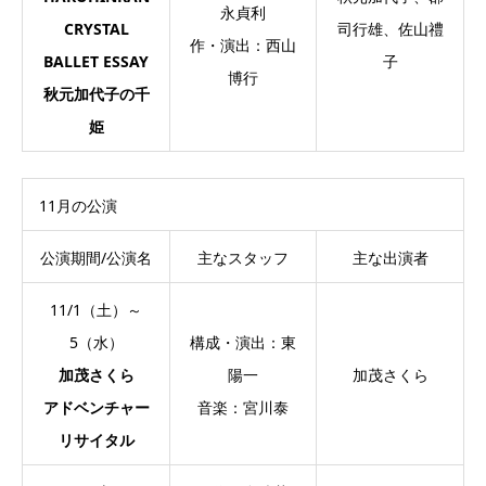
永貞利
CRYSTAL
司行雄、佐山禮
作・演出：西山
BALLET ESSAY
子
博行
秋元加代子の千
姫
11月の公演
公演期間/公演名
主なスタッフ
主な出演者
11/1（土）～
5（水）
構成・演出：東
加茂さくら
陽一
加茂さくら
アドベンチャー
音楽：宮川泰
リサイタル