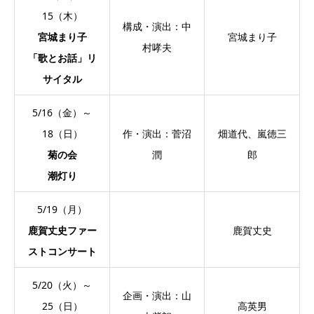
15（木）
構成・演出：中
宮城まり子
宮城まり子
村哮夫
「歌とお話」リ
サイタル
5/16（金）～
18（日）
作・演出：菅沼
畑道代、嵐徳三
菊の会
潤
郎
潮灯り
5/19（月）
鹿賀丈史ファー
鹿賀丈史
ストコンサート
5/20（火）～
企画・演出：山
25（日）
高英男