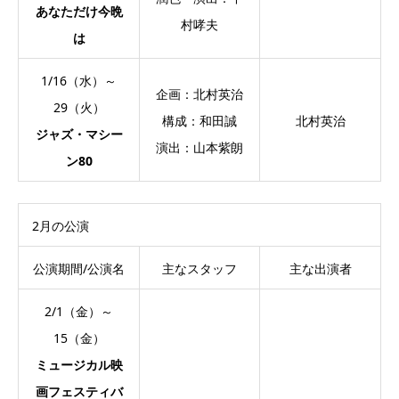
あなただけ今晩
村哮夫
は
1/16（水）～
企画：北村英治
29（火）
構成：和田誠
北村英治
ジャズ・マシー
演出：山本紫朗
ン80
2月の公演
公演期間/公演名
主なスタッフ
主な出演者
2/1（金）～
15（金）
ミュージカル映
画フェスティバ