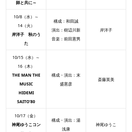
師と共に～
10/8（水）～
構成：和田誠
14（火）
演出：樹辺川新
岸洋子
岸洋子 秋のう
音楽：前田憲男
た
10/15（水）～
16（木）
THE MAN THE
構成・演出：末
斎藤英美
MUSIC
盛憲彦
HIDEMI
SAITO’80
10/17（金）
構成・演出：湯
神尾ゆうこコン
神尾ゆうこ
浅康