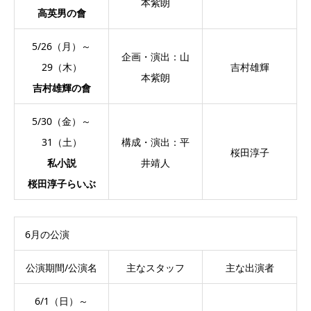
本紫朗
高英男の會
5/26（月）～
企画・演出：山
29（木）
吉村雄輝
本紫朗
吉村雄輝の會
5/30（金）～
31（土）
構成・演出：平
桜田淳子
私小説
井靖人
桜田淳子らいぶ
6月の公演
公演期間/公演名
主なスタッフ
主な出演者
6/1（日）～