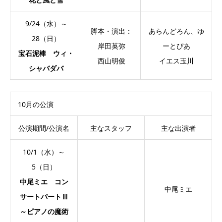
9/24（水）～
脚本・演出：
あらんどろん、ゆ
28（日）
岸田英弥
ーとぴあ
宝石泥棒 ウィ・
西山明俊
イエス玉川
シャバダバ
10月の公演
公演期間/公演名
主なスタッフ
主な出演者
10/1（水）～
5（日）
中尾ミエ コン
中尾ミエ
サートパートⅢ
～ピアノの魔術