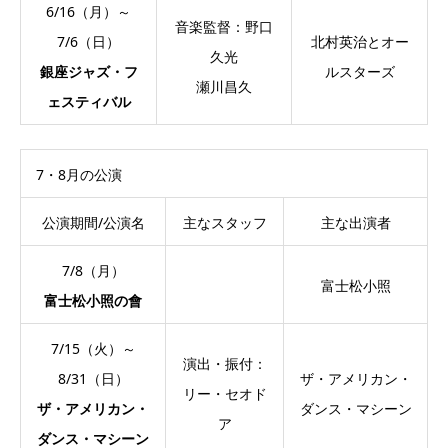
6/16（月）～
音楽監督：野口
7/6（日）
北村英治とオー
久光
銀座ジャズ・フ
ルスターズ
瀬川昌久
ェスティバル
7・8月の公演
公演期間/公演名
主なスタッフ
主な出演者
7/8（月）
富士松小照
富士松小照の會
7/15（火）～
演出・振付：
8/31（日）
ザ・アメリカン・
リー・セオド
ザ・アメリカン・
ダンス・マシーン
ア
ダンス・マシーン