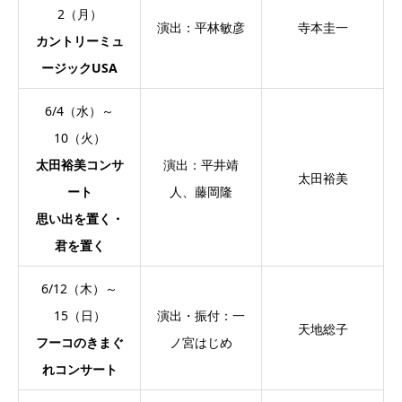
2（月）
演出：平林敏彦
寺本圭一
カントリーミュ
ージックUSA
6/4（水）～
10（火）
太田裕美コンサ
演出：平井靖
太田裕美
ート
人、藤岡隆
思い出を置く・
君を置く
6/12（木）～
15（日）
演出・振付：一
天地総子
フーコのきまぐ
ノ宮はじめ
れコンサート