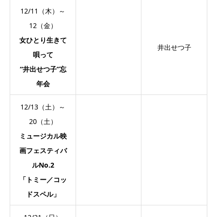
12/11（木）～
12（金）
女ひとり生きて
井出せつ子
唄って
“井出せつ子”忘
年会
12/13（土）～
20（土）
ミュージカル映
画フェスティバ
ルNo.2
「トミー／コッ
ドスペル」