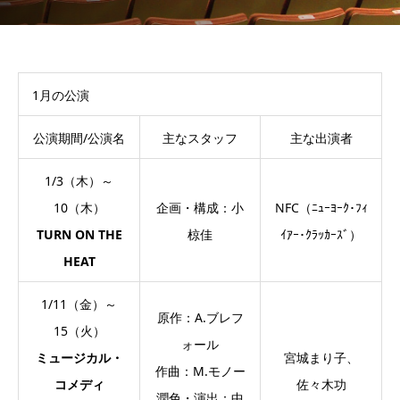
1月の公演
公演期間/公演名
主なスタッフ
主な出演者
1/3（木）～
10（木）
企画・構成：小
NFC（ﾆｭｰﾖｰｸ･ﾌｨ
TURN ON THE
椋佳
ｲｱｰ･ｸﾗｯｶｰｽﾞ）
HEAT
1/11（金）～
原作：A.ブレフ
15（火）
ォール
ミュージカル・
宮城まり子、
作曲：M.モノー
コメディ
佐々木功
潤色・演出：中