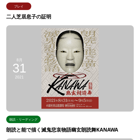
プレイ
二人芝居息子の証明
8月
31
2021
朗読・リーディング
朗読と能で描く滅鬼悲哀物語幽玄朗読舞KANAWA