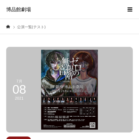
博品館劇場
公演一覧(テスト)
7月
08
2021