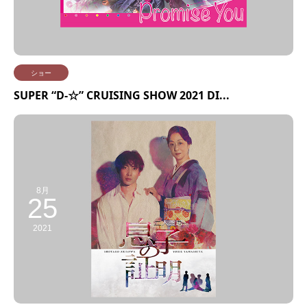
ショー
SUPER “D-☆” CRUISING SHOW 2021 DI...
8月
25
2021